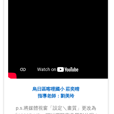
烏日區喀哩國小 莊奕晴
指導老師：劉美玲
p.s.將媒體視窗「設定＼畫質」更改為