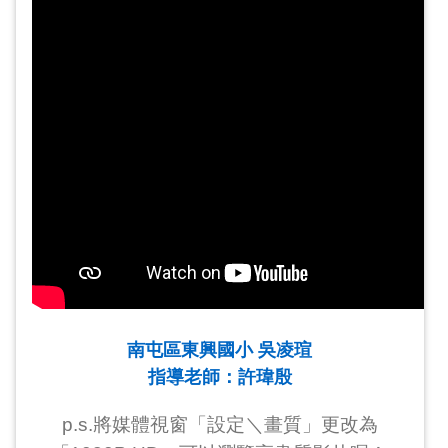
南屯區東興國小 吳凌瑄
指導老師：許瑋殷
p.s.將媒體視窗「設定＼畫質」更改為