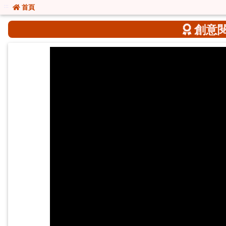
:::
:::
首頁
創意