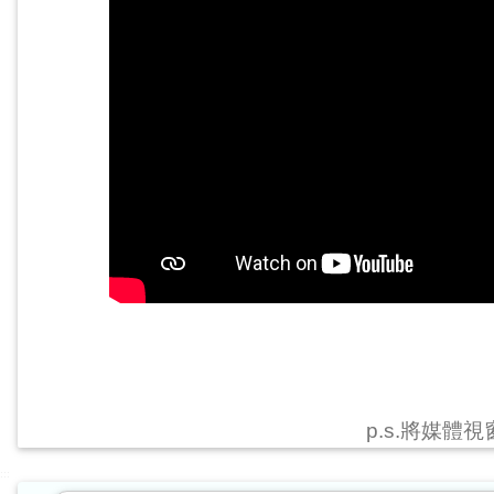
p.s.將媒體
:::