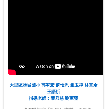
大里區塗城國小 郭宥宏 蘇怡恩 趙玉禪 林宣余
王語妡
指導老師：葉乃慈 劉蕙瑩