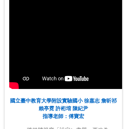
國立臺中教育大學附設實驗國小 徐嘉志 詹昕祁
賴亭霓 許桁堉 陳紀尹
指導老師：傅寶宏