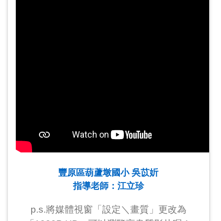
豐原區葫蘆墩國小 吳苡妡
指導老師：江立珍
p.s.將媒體視窗「設定＼畫質」更改為