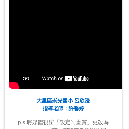
大里區崇光國小 呂欣澄
指導老師：許馨婷
p.s.將媒體視窗「設定＼畫質」更改為