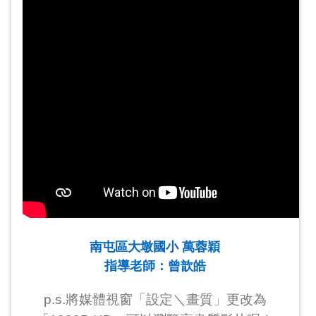
南屯區大墩國小 萬蓉穎
指導老師：曾歆皓
p.s.將媒體視窗「設定＼畫質」更改為