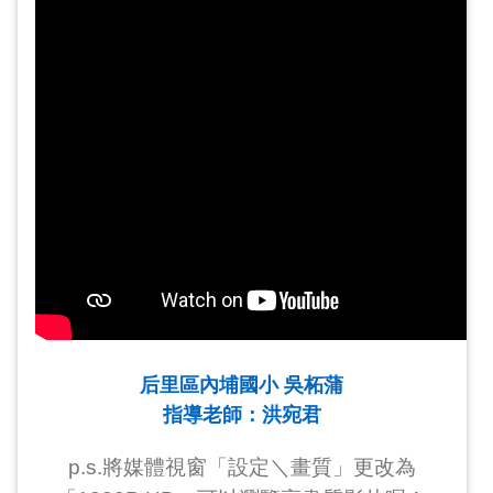
后里區內埔國小 吳柘蒲
指導老師：洪宛君
p.s.將媒體視窗「設定＼畫質」更改為