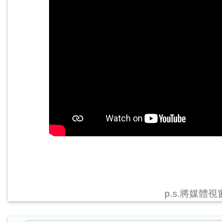
p.s.將媒體
:::