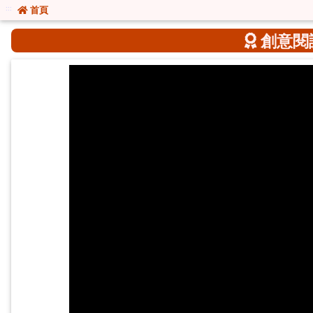
:::
:::
首頁
創意閱