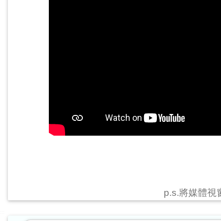
p.s.將媒體
:::