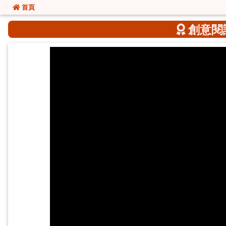
:::
:::
首頁
創意閱