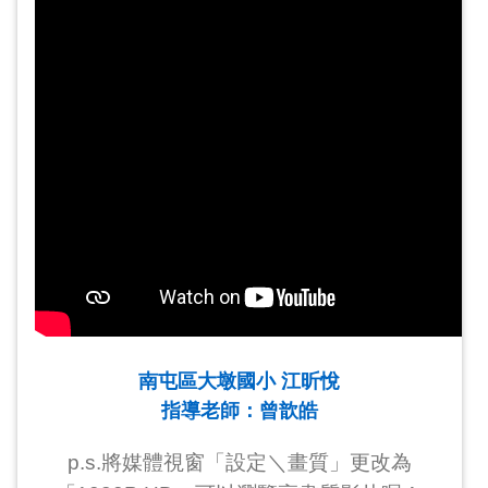
南屯區大墩國小 江昕悅
指導老師：曾歆皓
p.s.將媒體視窗「設定＼畫質」更改為