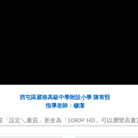
西屯區葳格高級中學附設小學 陳宥熙
指導老師：穆潔
視窗「設定＼畫質」更改為「1080P HD」可以瀏覽高