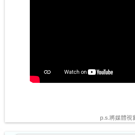
p.s.將媒體
:::