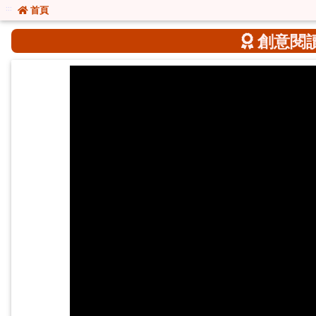
:::
:::
首頁
創意閱