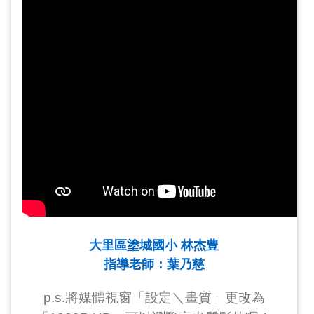
大里區塗城國小 林杰豊
指導老師：葉乃慈
p.s.將媒體視窗「設定＼畫質」更改為