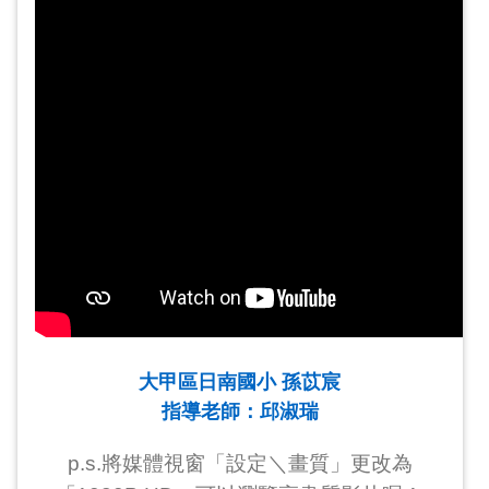
大甲區日南國小 孫苡宸
指導老師：邱淑瑞
p.s.將媒體視窗「設定＼畫質」更改為