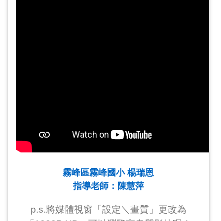
霧峰區霧峰國小 楊瑞恩
指導老師：陳慧萍
p.s.將媒體視窗「設定＼畫質」更改為