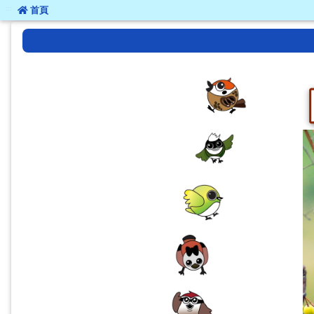
:::
:::
首頁