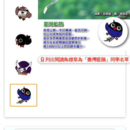
列出閱讀鳥標章為「臺灣藍鵲」同學名單
:::