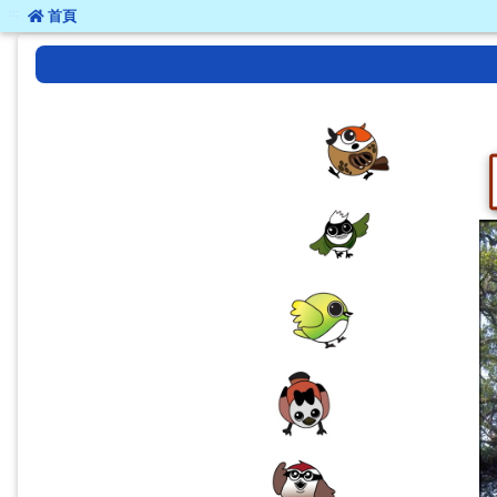
:::
:::
首頁