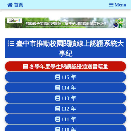
:::
首頁
Menu
:::
臺中市推動校園閱讀線上認證系統大
事紀
各學年度學生閱讀認證通過書籍量
115 年
114 年
113 年
112 年
111 年
110 年