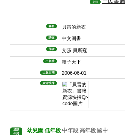
三民書局
來源
書名
貝雷的新衣
語文
中文圖書
作者
艾莎‧貝斯寇
出版社
親子天下
2006-06-01
出版日期
資源快掃
幼兒園
低年段
中年段
高年段
國中
適讀
年段