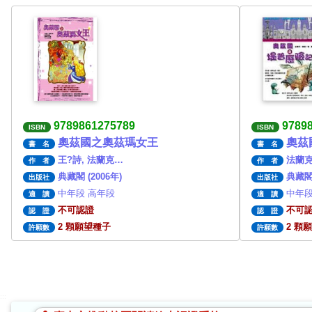
9789861275789
9789
ISBN
ISBN
奧茲國之奧茲瑪女王
奧茲
書 名
書 名
王?詩, 法蘭克…
法蘭
作 者
作 者
典藏閣 (2006年)
典藏閣 
出版社
出版社
中年段 高年段
中年段
適 讀
適 讀
不可認證
不可
認 證
認 證
2 顆願望種子
2 顆
許願數
許願數
:::