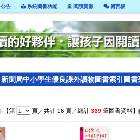
子公告
系統圖書功能
閱讀資源
留言板
新聞局中小學生優良課外讀物圖書索引圖書列表（b
【
第
頁
／共計 16 頁／總計
369
筆圖書資料】