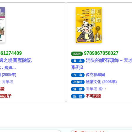
861274409
9789867058027
ISBN
國之堤普歷險記
消失的鑽石頭飾－天
書 名
系列3
克．鮑姆…
(2005年)
傑克福翠爾
作 者
 高年段
臉譜文化 (2006年)
出版社
認證
高年段 國中
適 讀
願望種子
不可認證
認 證