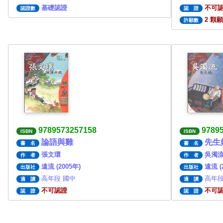
基礎認證
不可
認證數
認 證
2 顆
許願數
9789573257158
9789
ISBN
ISBN
論語與雞
先生
書 名
書 名
張文環
吳濁
作 者
作 者
遠流 (2005年)
遠流 (
出版社
出版社
高年段 國中
高年段
適 讀
適 讀
不可認證
不可
認 證
認 證