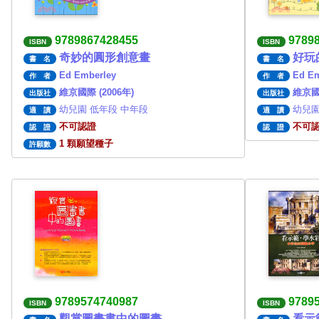
9789867428455
9789
ISBN
ISBN
奇妙的圓形創意畫
好玩
書 名
書 名
Ed Emberley
Ed Em
作 者
作 者
維京國際 (2006年)
維京國際
出版社
出版社
幼兒園 低年段 中年段
幼兒園
適 讀
適 讀
不可認證
不可
認 證
認 證
1 顆願望種子
許願數
9789574740987
9789
ISBN
ISBN
觀賞圖畫書中的圖畫
看示