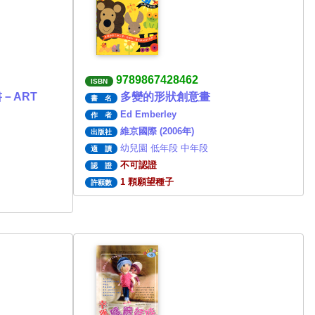
9789867428462
ISBN
－ART
多變的形狀創意畫
書 名
Ed Emberley
作 者
維京國際 (2006年)
出版社
幼兒園 低年段 中年段
適 讀
不可認證
認 證
1 顆願望種子
許願數