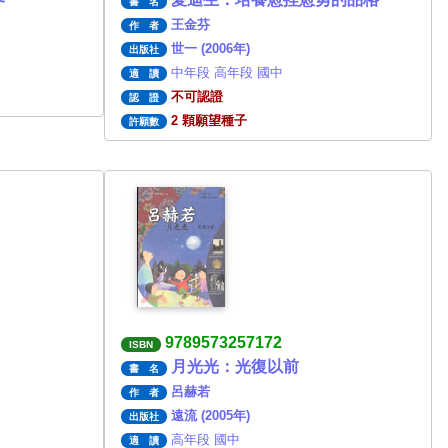
書 名
王金芬
作 者
世一 (2006年)
出版社
中年段 高年段 國中
適 讀
不可認證
認 證
2 顆願望種子
許願數
9789573257172
ISBN
月光光：光復以前
書 名
呂赫若
作 者
遠流 (2005年)
出版社
高年段 國中
適 讀