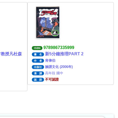
9789867335999
ISBN
才教授凡杜森
新5分鐘推理PART 2
書 名
肯偉伯
作 者
臉譜文化 (2006年)
出版社
高年段 國中
適 讀
不可認證
認 證