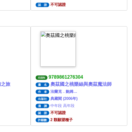
不可認證
認 證
9789861276304
ISBN
幻之旅
奧茲國之桃樂絲與奧茲魔法師
書 名
法蘭克．鮑姆…
作 者
典藏閣 (2006年)
出版社
中年段 高年段
適 讀
不可認證
認 證
2 顆願望種子
許願數