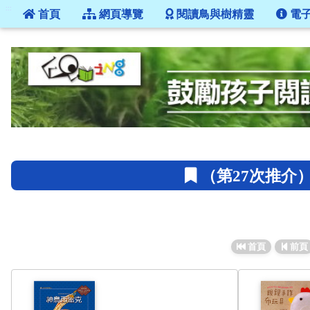
:::
首頁
網頁導覽
閱讀鳥與樹精靈
電
:::
（第27次推介）
首頁
前頁