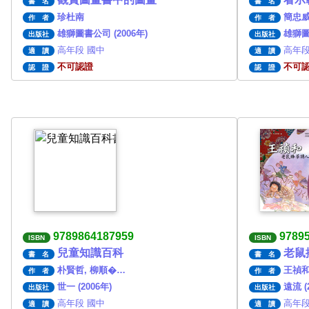
書 名
書 名
珍杜南
簡忠
作 者
作 者
雄獅圖書公司 (2006年)
雄獅圖
出版社
出版社
高年段 國中
高年段
適 讀
適 讀
不可認證
不可
認 證
認 證
9789864187959
9789
ISBN
ISBN
兒童知識百科
老鼠
書 名
書 名
朴賢哲, 柳順�…
王禎
作 者
作 者
世一 (2006年)
遠流 (
出版社
出版社
高年段 國中
高年段
適 讀
適 讀