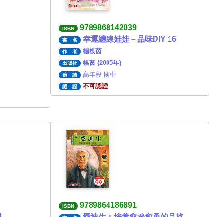
9789868142039
ISBN
幸運纏線娃娃－品味DIY 16
書 名
楊棋茵
作 者
棋茵 (2005年)
出版社
高年段 國中
適 讀
不可認證
認 證
9789864186891
ISBN
界
愛迪生：培養愈挫愈勇的品格