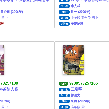
書 名
威
李光雄
作 者
書公司 (2006年)
世一 (2006年)
出版社
 國中
中年段 高年段 國中
適 讀
認證
基礎認證
認證數
573257189
9789573257165
ISBN
捧茶請人客
三腳馬
書 名
和
鄭清文
作 者
2005年)
遠流 (2005年)
出版社
 國中
高年段 國中
適 讀