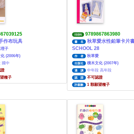
867039125
9789867863980
ISBN
手作布玩具
秋草愛水性鉛筆卡片書
書 名
SCHOOL 28
真理子
 (2006年)
秋草愛
作 者
 國中
積木文化 (2007年)
出版社
認證
中年段 高年段
適 讀
願望種子
不可認證
認 證
1 顆願望種子
許願數