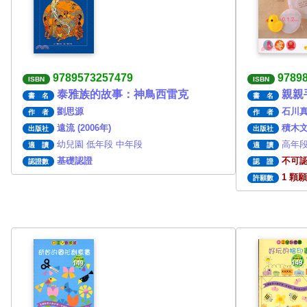
9789573257479
9789
ISBN
ISBN
泰雅族的故事：神鳥西雷克
親親
書 名
書 名
劉思源
石川
作 者
作 者
遠流 (2006年)
積木文化
出版社
出版社
幼兒園 低年段 中年段
高年段
適 讀
適 讀
基礎認證
不可
認證數
認 證
1 顆
許願數