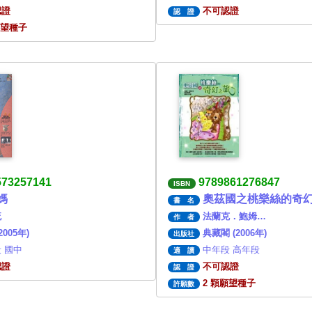
認證
不可認證
認 證
願望種子
573257141
9789861276847
ISBN
媽
奧茲國之桃樂絲的奇
書 名
流
法蘭克．鮑姆…
作 者
2005年)
典藏閣 (2006年)
出版社
 國中
中年段 高年段
適 讀
認證
不可認證
認 證
2 顆願望種子
許願數