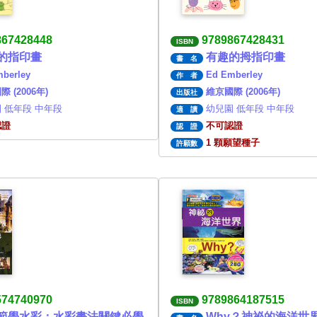
867428448
9789867428431
ISBN
的指印畫
有趣的拇指印畫
書 名
berley
Ed Emberley
作 者
 (2006年)
維京國際 (2006年)
出版社
 低年段 中年段
幼兒園 低年段 中年段
適 讀
認證
不可認證
認 證
1 顆願望種子
許願數
574740970
9789864187515
ISBN
範學水彩：水彩畫法關鍵必學
Why？神祕的海洋世