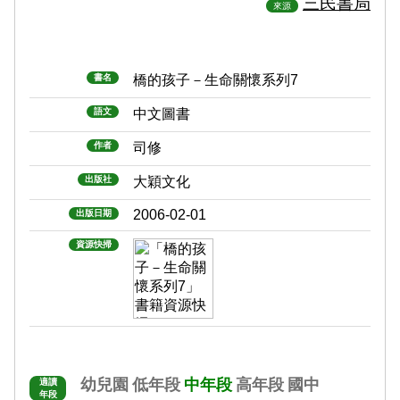
三民書局
來源
書名
橋的孩子－生命關懷系列7
語文
中文圖書
作者
司修
出版社
大穎文化
2006-02-01
出版日期
資源快掃
幼兒園
低年段
中年段
高年段
國中
適讀
年段