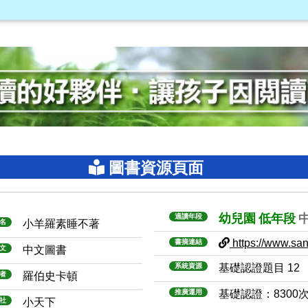
圖書資源頁面
幼兒園
低年段
適讀年段
名
小羊羅素睡不著
https://www.sanm
書摘連結
文
中文圖書
系統資源
基礎認證題目 12
者
羅伯史卡頓
推廣運用
基礎認證：8300
社
小天下