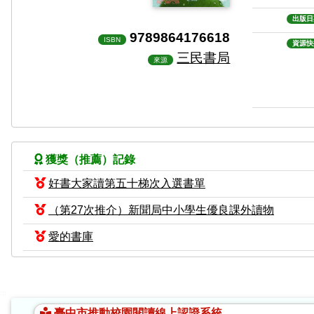
出版日
9789864176618
ISBN
資源快
三民書局
來源
獲獎（推薦）記錄
好書大家讀第五十梯次入選書單
（第27次推介）新聞局中小學生優良課外讀物
愛的書庫
:::
臺中市推動校園閱讀線上認證系統