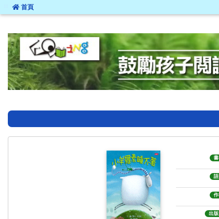
:::
首頁
:::
書
語
作
出版