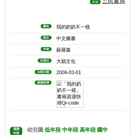
三民書局
來源
書名
我的奶奶不一樣
語文
中文圖書
作者
蘇羅森
出版社
大穎文化
2006-03-01
出版日期
資源快掃
幼兒園
低年段
中年段
高年段
國中
適讀
年段