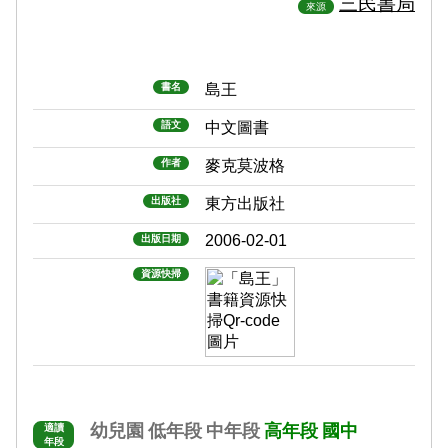
三民書局
來源
書名
島王
語文
中文圖書
作者
麥克莫波格
出版社
東方出版社
2006-02-01
出版日期
資源快掃
幼兒園
低年段
中年段
高年段
國中
適讀
年段