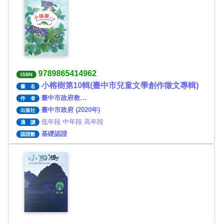
9789865414962
ISBN
小榕樹第10輯(臺中市兒童文學創作徵文專輯)
書 名
臺中市政府教…
作 者
臺中市政府 (2020年)
出版社
低年段 中年段 高年段
適 讀
基礎認證
認證數