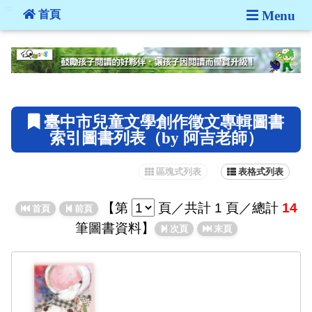
:::
首頁
Menu
:::
臺中市兒童文學創作徵文專輯圖書
索引圖書列表（by 阿吉老師）
區塊式列表
表格式列表
【
第
頁
／共計 1 頁／總計
14
首頁
前頁
筆圖書資料】
次頁
末頁