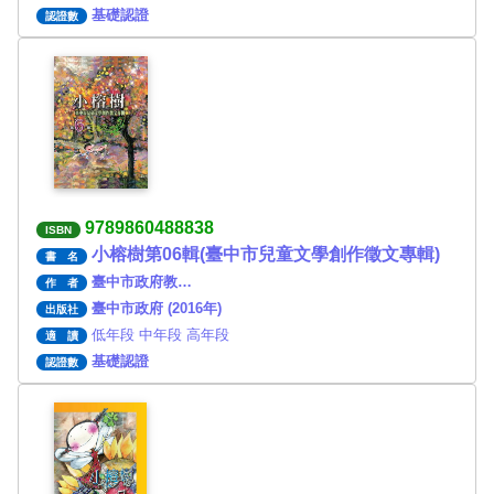
基礎認證
認證數
9789860488838
ISBN
小榕樹第06輯(臺中市兒童文學創作徵文專輯)
書 名
臺中市政府教…
作 者
臺中市政府 (2016年)
出版社
低年段 中年段 高年段
適 讀
基礎認證
認證數