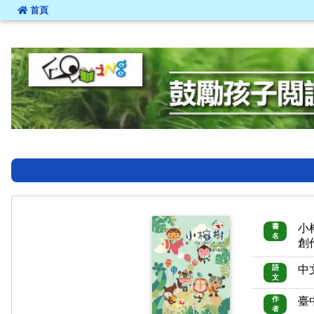
:::
首頁
:::
書
小
名
創
語
中
文
作
臺
者