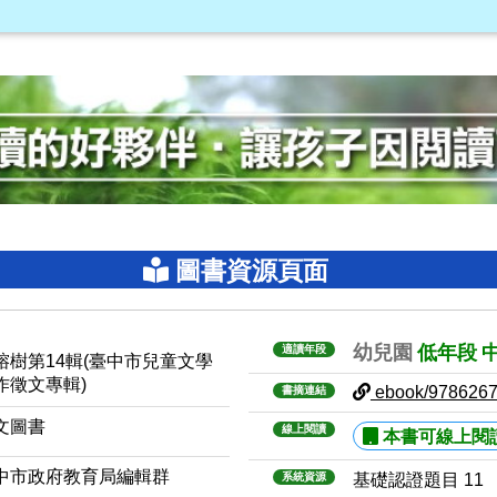
圖書資源頁面
幼兒園
低年段
適讀年段
榕樹第14輯(臺中市兒童文學
作徵文專輯)
ebook/978626
書摘連結
文圖書
線上閱讀
本書可線上閱
中市政府教育局編輯群
系統資源
基礎認證題目 11