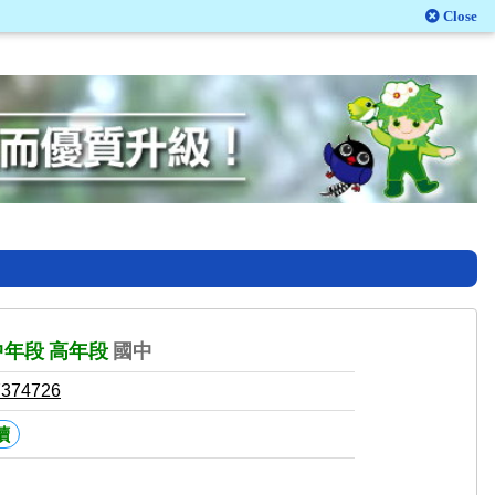
Close
中年段
高年段
國中
7374726
讀