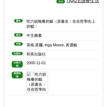
TAAZE讀冊生活
來源
書名
吃六頓晚餐的貓（原書名：住在哲學街上
的貓﹞
語文
中文圖書
作者
英格‧莫爾, Inga Moore, 黃迺毓
出版社
和英出版社
2000-11-01
出版日
期
資源快
掃