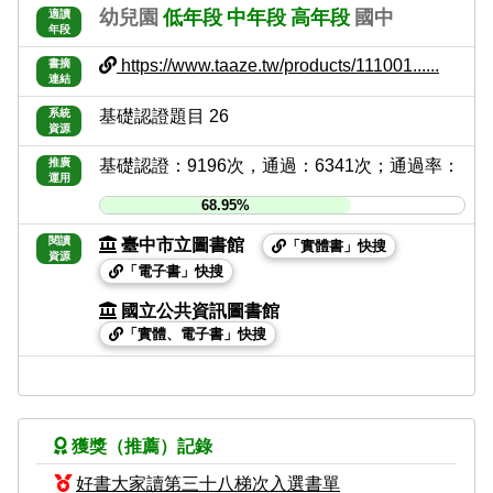
幼兒園
低年段
中年段
高年段
國中
適讀
年段
https://www.taaze.tw/products/111001......
書摘
連結
系統
基礎認證題目 26
資源
推廣
基礎認證：9196次，通過：6341次；通過率：
運用
68.95%
閱讀
臺中市立圖書館
「實體書」快搜
資源
「電子書」快搜
國立公共資訊圖書館
「實體、電子書」快搜
獲獎（推薦）記錄
好書大家讀第三十八梯次入選書單