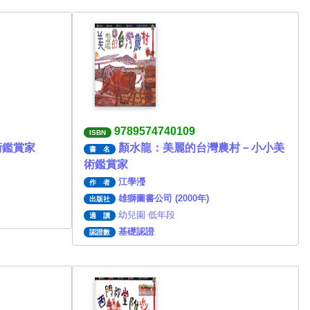
9789574740109
ISBN
術鑑賞家
顏水龍：美麗的台灣農村－小小美
書 名
術鑑賞家
江學瀅
作 者
雄獅圖書公司 (2000年)
出版社
幼兒園 低年段
適 讀
基礎認證
認證數