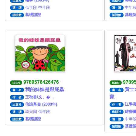
格林 (2003年)
格林文化
出版社
出版社
低年段 中年段
中年段
適 讀
適 讀
基礎認證
基礎
認證數
認證數
9789576426476
9789
ISBN
ISBN
我的妹妹是跟屁蟲
黃土
書 名
書 名
家
王秋香/文、�…
作 者
信誼基金 (2000年)
江學
出版社
作 者
幼兒園 低年段
雄獅圖
適 讀
出版社
基礎認證
中年段
認證數
適 讀
基礎
認證數