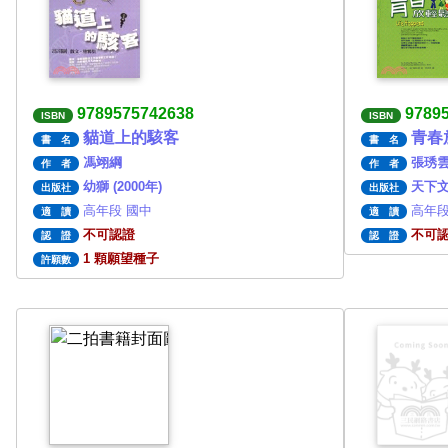
9789575742638
9789
ISBN
ISBN
貓道上的駭客
青春
書 名
書 名
馮翊綱
張琇
作 者
作 者
幼獅 (2000年)
天下文化
出版社
出版社
高年段 國中
高年段
適 讀
適 讀
不可認證
不可
認 證
認 證
1 顆願望種子
許願數