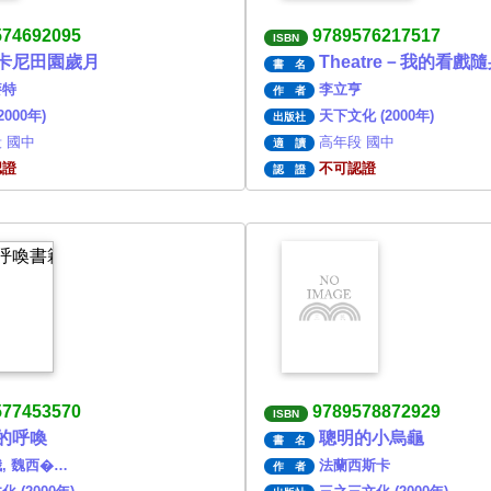
574692095
9789576217517
ISBN
卡尼田園歲月
Theatre－我的看戲
書 名
麥特
李立亨
作 者
2000年)
天下文化 (2000年)
出版社
 國中
高年段 國中
適 讀
認證
不可認證
認 證
577453570
9789578872929
ISBN
的呼喚
聰明的小烏龜
書 名
, 魏西�…
法蘭西斯卡
作 者