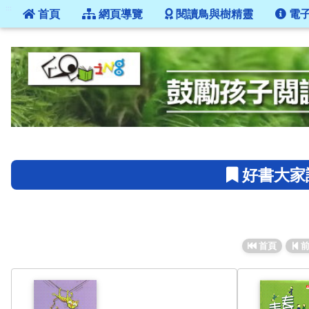
:::
首頁
網頁導覽
閱讀鳥與樹精靈
電
:::
好書大家讀
首頁
前