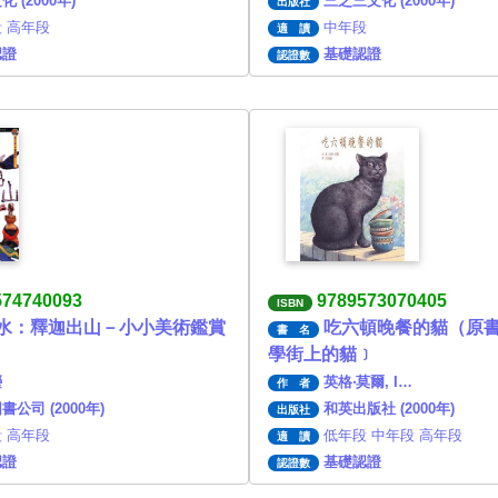
 (2000年)
三之三文化 (2000年)
出版社
 高年段
中年段
適 讀
認證
基礎認證
認證數
574740093
9789573070405
ISBN
水：釋迦出山－小小美術鑑賞
吃六頓晚餐的貓（原
書 名
學街上的貓﹞
瀅
英格‧莫爾, I…
作 者
書公司 (2000年)
和英出版社 (2000年)
出版社
 高年段
低年段 中年段 高年段
適 讀
認證
基礎認證
認證數