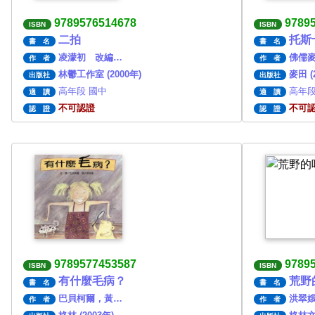
9789576514678
9789
ISBN
ISBN
二拍
托斯
書 名
書 名
凌濛初 改編…
佛儒
作 者
作 者
林鬱工作室 (2000年)
麥田 (
出版社
出版社
高年段 國中
高年段
適 讀
適 讀
不可認證
不可
認 證
認 證
9789577453587
9789
ISBN
ISBN
有什麼毛病？
荒野
書 名
書 名
巴貝柯爾，黃…
洪翠娥
作 者
作 者