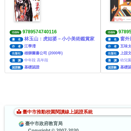
9789574740116
9789
ISBN
ISBN
林玉山：虎姑婆－小小美術鑑賞家
窗外
書 名
書 名
江學瀅
五味
作 者
作 者
雄獅圖書公司 (2000年)
上誼文化
出版社
出版社
中年段 高年段
幼兒園
適 讀
適 讀
基礎認證
基礎
認證數
認證數
:::
臺中市推動校園閱讀線上認證系統
臺中市政府教育局
Copyright © 2007-2030