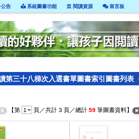
子公告
系統圖書功能
閱讀資源
留言板
第三十八梯次入選書單圖書索引圖書列表（by 
【
第
頁
／共計 3 頁／總計
59
筆圖書資料】
頁