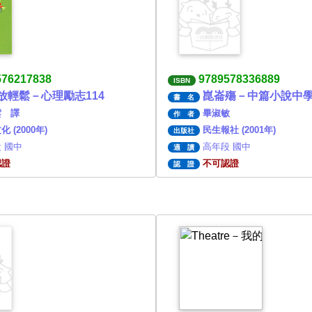
576217838
9789578336889
ISBN
放輕鬆－心理勵志114
崑崙殤－中篇小說中學
書 名
雲 譯
畢淑敏
作 者
 (2000年)
民生報社 (2001年)
出版社
 國中
高年段 國中
適 讀
認證
不可認證
認 證