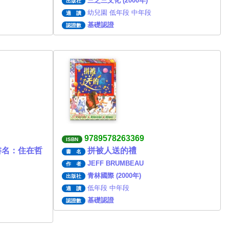
三之三文化 (2000年)
出版社
幼兒園 低年段 中年段
適 讀
基礎認證
認證數
9789578263369
ISBN
書名：住在哲
拼被人送的禮
書 名
JEFF BRUMBEAU
作 者
青林國際 (2000年)
出版社
低年段 中年段
適 讀
基礎認證
認證數