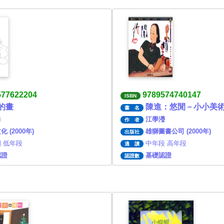
577622204
9789574740147
ISBN
的畫
陳進：悠閒－小小美
書 名
力
江學瀅
作 者
 (2000年)
雄獅圖書公司 (2000年)
出版社
 低年段
中年段 高年段
適 讀
認證
基礎認證
認證數