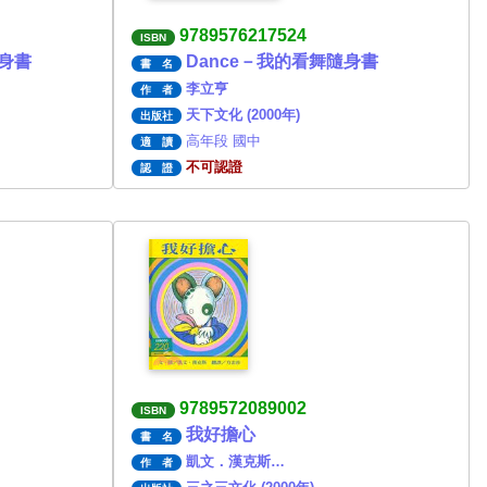
9789576217524
ISBN
隨身書
Dance－我的看舞隨身書
書 名
李立亨
作 者
天下文化 (2000年)
出版社
高年段 國中
適 讀
不可認證
認 證
9789572089002
ISBN
我好擔心
書 名
凱文．漢克斯…
作 者