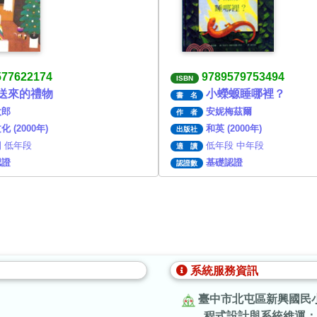
577622174
9789579753494
ISBN
送來的禮物
小蠑螈睡哪裡？
書 名
太郎
安妮梅茲爾
作 者
 (2000年)
和英 (2000年)
出版社
 低年段
低年段 中年段
適 讀
認證
基礎認證
認證數
系統服務資訊
臺中市北屯區新興國民
程式設計與系統維運：