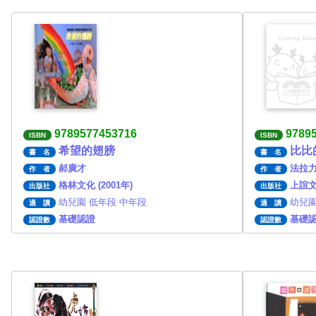
9789577453716
9789
ISBN
ISBN
希望的翅膀
比比
書 名
書 名
郝廣才
法拉
作 者
作 者
格林文化 (2001年)
上誼文化
出版社
出版社
幼兒園 低年段 中年段
幼兒園
適 讀
適 讀
基礎認證
基礎
認證數
認證數