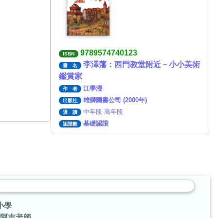
9789574740123
ISBN
李澤藩：西門教堂附近－小小美術
書 名
鑑賞家
江學瀅
作 者
雄獅圖書公司 (2000年)
出版社
中年段 高年段
適 讀
基礎認證
認證數
小學
阿吉老師