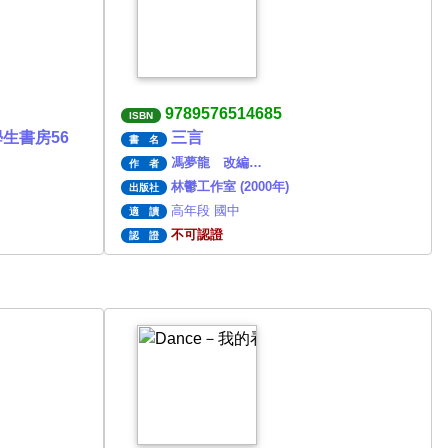
9789576514685
ISBN
生書房56
三言
書 名
馮夢龍 改編…
作 者
林鬱工作室 (2000年)
出版社
高年段 國中
適 讀
不可認證
認 證