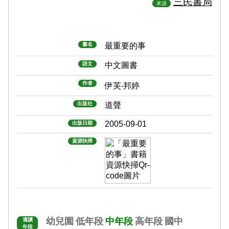
三民書局
來源
書名
最重要的事
語文
中文圖書
作者
伊芙‧邦婷
出版社
道聲
2005-09-01
出版日期
資源快掃
幼兒園
低年段
中年段
高年段
國中
適讀
年段