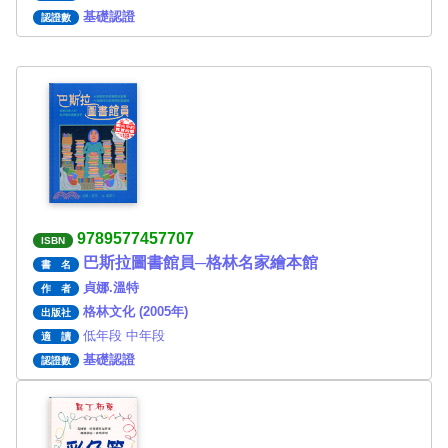
基礎認證
認證數
9789577457707
ISBN
巴斯拉圖書館員─格林名家繪本館
書 名
貞娜.溫特
作 者
格林文化 (2005年)
出版社
低年段 中年段
適 讀
基礎認證
認證數