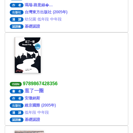
瑪瑞-路意絲�…
作 者
台灣東方出版社 (2005年)
出版社
幼兒園 低年段 中年段
適 讀
基礎認證
認證數
9789867428356
ISBN
逛了一圈
書 名
安瓊納斯
作 者
維京國際 (2005年)
出版社
低年段 中年段
適 讀
基礎認證
認證數