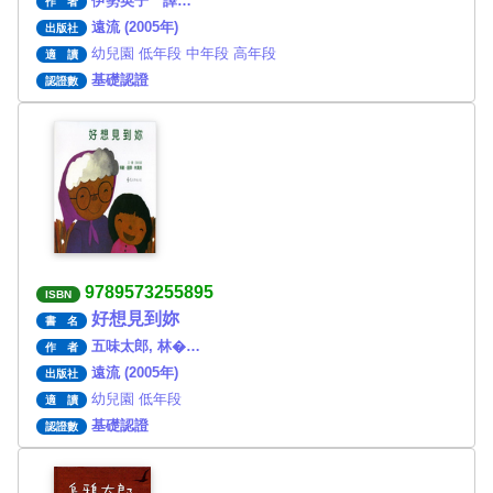
伊勢英子 譯…
作 者
遠流 (2005年)
出版社
幼兒園 低年段 中年段 高年段
適 讀
基礎認證
認證數
9789573255895
ISBN
好想見到妳
書 名
五味太郎, 林�…
作 者
遠流 (2005年)
出版社
幼兒園 低年段
適 讀
基礎認證
認證數