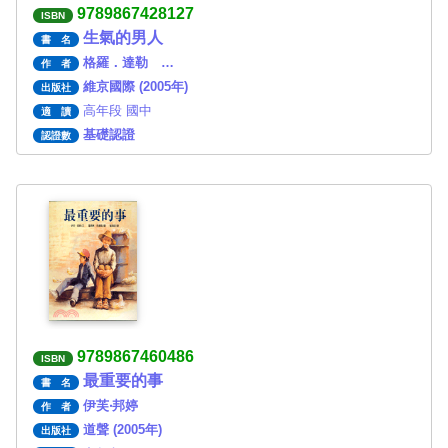
9789867428127
ISBN
生氣的男人
書 名
格羅．達勒 …
作 者
維京國際 (2005年)
出版社
高年段 國中
適 讀
基礎認證
認證數
9789867460486
ISBN
最重要的事
書 名
伊芙‧邦婷
作 者
道聲 (2005年)
出版社