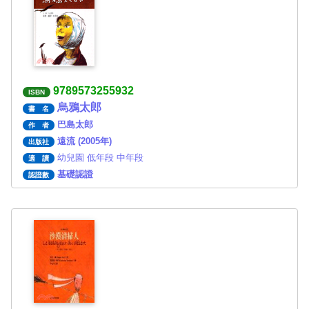
9789573255932
ISBN
烏鴉太郎
書 名
巴島太郎
作 者
遠流 (2005年)
出版社
幼兒園 低年段 中年段
適 讀
基礎認證
認證數