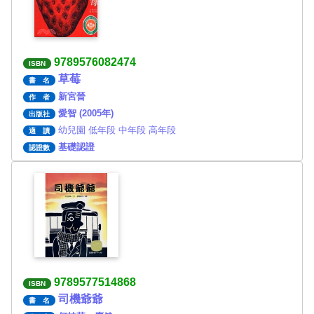
9789576082474
ISBN
草莓
書 名
新宮晉
作 者
愛智 (2005年)
出版社
幼兒園 低年段 中年段 高年段
適 讀
基礎認證
認證數
9789577514868
ISBN
司機爺爺
書 名