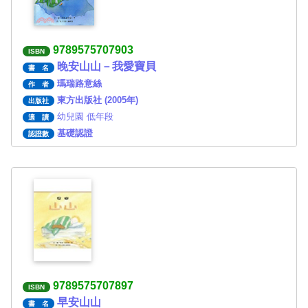
9789575707903
ISBN
晚安山山－我愛寶貝
書 名
瑪瑞路意絲
作 者
東方出版社 (2005年)
出版社
幼兒園 低年段
適 讀
基礎認證
認證數
9789575707897
ISBN
早安山山
書 名