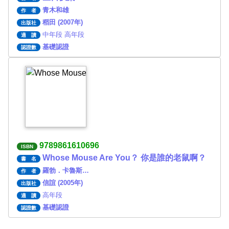
青木和雄
作 者
稻田 (2007年)
出版社
中年段 高年段
適 讀
基礎認證
認證數
9789861610696
ISBN
Whose Mouse Are You？ 你是誰的老鼠啊？
書 名
羅勃．卡魯斯…
作 者
信誼 (2005年)
出版社
高年段
適 讀
基礎認證
認證數