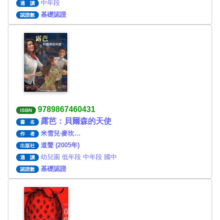
中年段
適 讀
基礎認證
認證數
9789867460431
ISBN
露芭：貝爾森的天使
書 名
米雪兒‧麥坎…
作 者
道聲 (2005年)
出版社
幼兒園 低年段 中年段 國中
適 讀
基礎認證
認證數