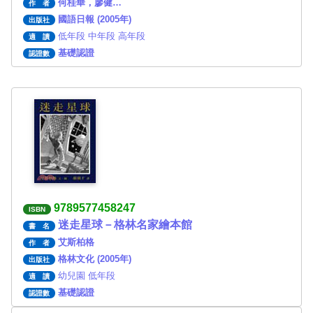
何桂華，廖健…
作 者
國語日報 (2005年)
出版社
低年段 中年段 高年段
適 讀
基礎認證
認證數
9789577458247
ISBN
迷走星球－格林名家繪本館
書 名
艾斯柏格
作 者
格林文化 (2005年)
出版社
幼兒園 低年段
適 讀
基礎認證
認證數