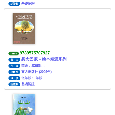
基礎認證
認證數
9789575707927
ISBN
想念巴尼－繪本精選系列
書 名
茱蒂．威爾斯…
作 者
東方出版社 (2005年)
出版社
低年段 中年段
適 讀
基礎認證
認證數