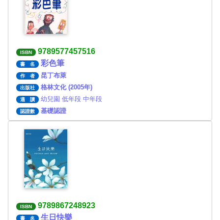
9789577457516
ISBN
彩色筆
書 名
昆丁布萊
作 者
格林文化 (2005年)
出版社
幼兒園 低年段 中年段
適 讀
基礎認證
認證數
9789867248923
ISBN
生日快樂
書 名