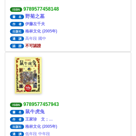
9789577458148
ISBN
野菊之墓
書 名
伊藤左千夫
作 者
格林文化 (2005年)
出版社
高年段 國中
適 讀
不可認證
認 證
9789577457943
ISBN
鼠牛虎兔
書 名
王家珍 文；…
作 者
格林文化 (2005年)
出版社
低年段 中年段
適 讀