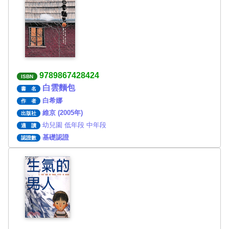
9789867428424
ISBN
白雲麵包
書 名
白希娜
作 者
維京 (2005年)
出版社
幼兒園 低年段 中年段
適 讀
基礎認證
認證數