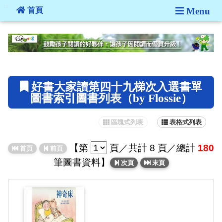
:::
首頁
Menu
:::
好書大家讀第四十九梯次入選書單
圖書索引圖書列表（by Flossie）
區塊式列表
表格式列表
【
第
頁
／共計 8 頁／總計
180
首頁
前頁
筆圖書資料】
次頁
末頁