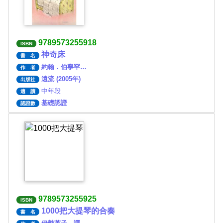
9789573255918
ISBN
神奇床
書 名
約翰．伯寧罕…
作 者
遠流 (2005年)
出版社
中年段
適 讀
基礎認證
認證數
9789573255925
ISBN
1000把大提琴的合奏
書 名