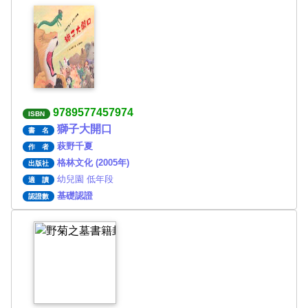
9789577457974
ISBN
獅子大開口
書 名
萩野千夏
作 者
格林文化 (2005年)
出版社
幼兒園 低年段
適 讀
基礎認證
認證數