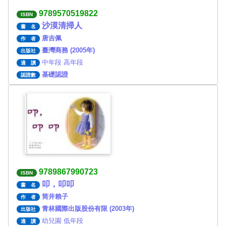
9789570519822
ISBN
沙漠清掃人
書 名
唐吉佩
作 者
臺灣商務 (2005年)
出版社
中年段 高年段
適 讀
基礎認證
認證數
9789867990723
ISBN
叩，叩叩
書 名
筒井賴子
作 者
青林國際出版股份有限 (2003年)
出版社
幼兒園 低年段
適 讀