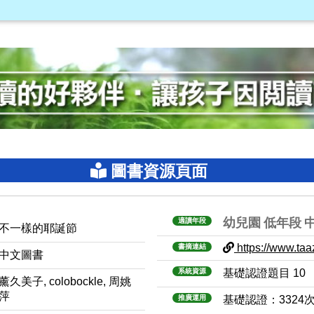
圖書資源頁面
幼兒園
低年段
適讀年段
不一樣的耶誕節
https://www.taaz
書摘連結
中文圖書
系統資源
基礎認證題目 10
薰久美子, colobockle, 周姚
萍
推廣運用
基礎認證：3324