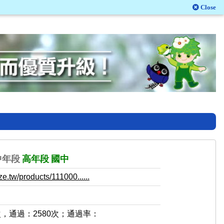
Close
中年段
高年段
國中
e.tw/products/111000......
次，通過：2580次；通過率：