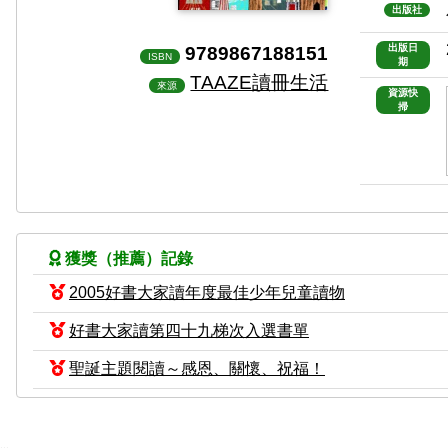
出版社
9789867188151
出版日
ISBN
期
TAAZE讀冊生活
來源
資源快
掃
獲獎（推薦）記錄
2005好書大家讀年度最佳少年兒童讀物
好書大家讀第四十九梯次入選書單
聖誕主題閱讀～感恩、關懷、祝福！