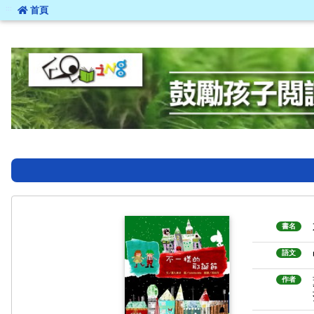
:::
首頁
:::
書名
語文
作者