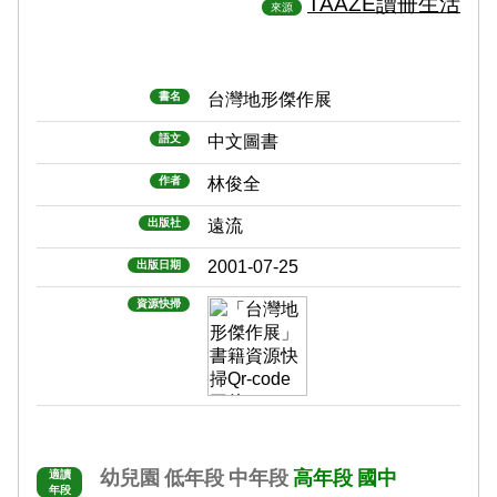
TAAZE讀冊生活
來源
書名
台灣地形傑作展
語文
中文圖書
作者
林俊全
出版社
遠流
2001-07-25
出版日期
資源快掃
幼兒園
低年段
中年段
高年段
國中
適讀
年段