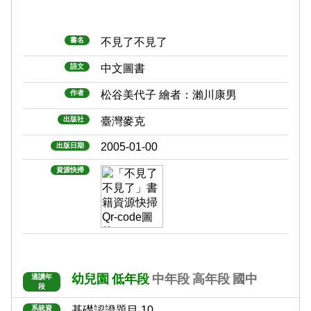
書名
不見了不見了
語文
中文圖書
作者
松谷美代子 繪者：瀨川康男
出版社
臺灣麥克
2005-01-00
出版日期
資源快掃
幼兒園
低年段
中年段
高年段
國中
適讀年
段
系統資
基礎認證題目 10