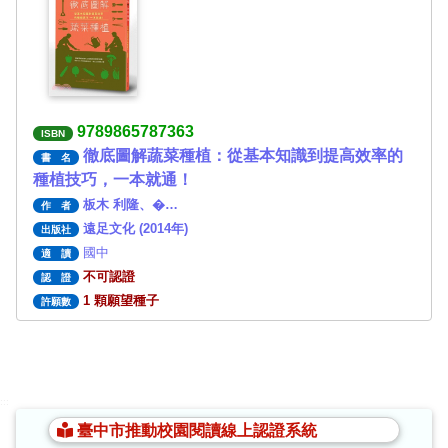
9789865787363
ISBN
徹底圖解蔬菜種植：從基本知識到提高效率的
書 名
種植技巧，一本就通！
板木 利隆、�…
作 者
遠足文化 (2014年)
出版社
國中
適 讀
不可認證
認 證
1 顆願望種子
許願數
:::
臺中市推動校園閱讀線上認證系統