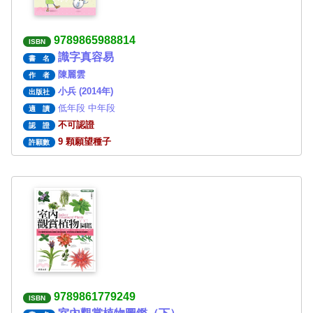
9789865988814
ISBN
識字真容易
書 名
陳麗雲
作 者
小兵 (2014年)
出版社
低年段 中年段
適 讀
不可認證
認 證
9 顆願望種子
許願數
9789861779249
ISBN