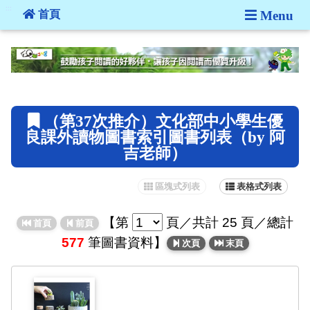
:::
首頁
Menu
:::
（第37次推介）文化部中小學生優
良課外讀物圖書索引圖書列表（by 阿
吉老師）
區塊式列表
表格式列表
【
第
頁
／共計 25 頁／總計
首頁
前頁
577
筆圖書資料】
次頁
末頁