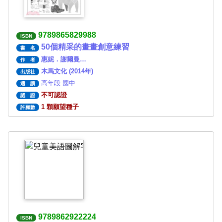
9789865829988
ISBN
50個精采的畫畫創意練習
書 名
惠妮．謝爾曼…
作 者
木馬文化 (2014年)
出版社
高年段 國中
適 讀
不可認證
認 證
1 顆願望種子
許願數
9789862922224
ISBN