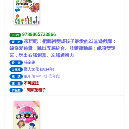
9789865723866
ISBN
來玩吧！把藝術變成孩子最愛的23堂遊戲課：
書 名
線條愛跳舞，跳出五感統合、肢體律動感；紙箱變迷
宮，玩出右腦創意、左腦邏輯力
張金蓮
作 者
野人文化 (2014年)
出版社
低年段 中年段 高年段
適 讀
不可認證
認 證
1 顆願望種子
許願數