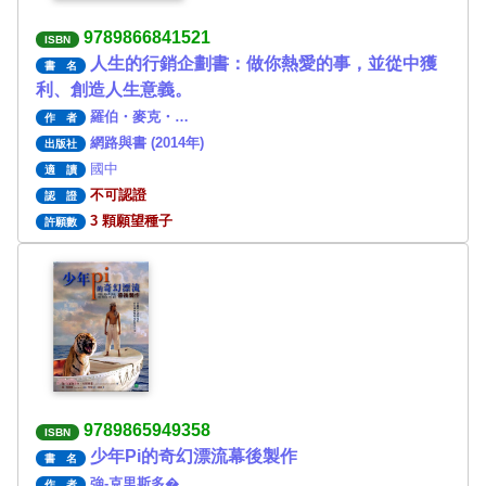
9789866841521
ISBN
人生的行銷企劃書：做你熱愛的事，並從中獲
書 名
利、創造人生意義。
羅伯・麥克・…
作 者
網路與書 (2014年)
出版社
國中
適 讀
不可認證
認 證
3 顆願望種子
許願數
9789865949358
ISBN
少年Pi的奇幻漂流幕後製作
書 名
強-克里斯多�…
作 者