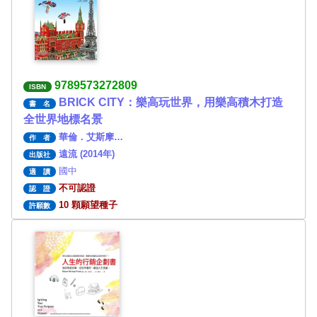
9789573272809
ISBN
BRICK CITY：樂高玩世界，用樂高積木打造
書 名
全世界地標名景
華倫．艾斯摩…
作 者
遠流 (2014年)
出版社
國中
適 讀
不可認證
認 證
10 顆願望種子
許願數