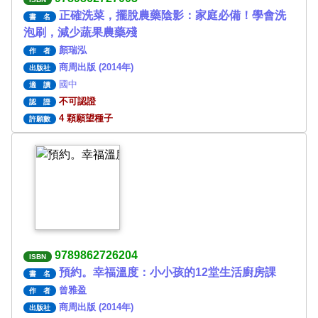
正確洗菜，擺脫農藥陰影：家庭必備！學會洗
書 名
泡刷，減少蔬果農藥殘
顏瑞泓
作 者
商周出版 (2014年)
出版社
國中
適 讀
不可認證
認 證
4 顆願望種子
許願數
9789862726204
ISBN
預約。幸福溫度：小小孩的12堂生活廚房課
書 名
曾雅盈
作 者
商周出版 (2014年)
出版社