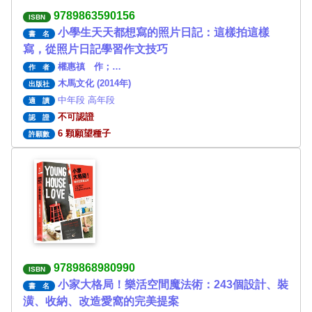
9789863590156
ISBN
小學生天天都想寫的照片日記：這樣拍這樣
書 名
寫，從照片日記學習作文技巧
權惠禛 作；…
作 者
木馬文化 (2014年)
出版社
中年段 高年段
適 讀
不可認證
認 證
6 顆願望種子
許願數
9789868980990
ISBN
小家大格局！樂活空間魔法術：243個設計、裝
書 名
潢、收納、改造愛窩的完美提案