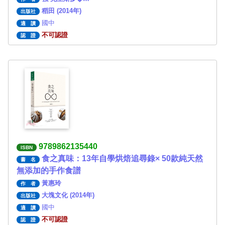
稻田 (2014年)
出版社
國中
適 讀
不可認證
認 證
9789862135440
ISBN
食之真味：13年自學烘焙追尋錄× 50款純天然
書 名
無添加的手作食譜
黃惠玲
作 者
大塊文化 (2014年)
出版社
國中
適 讀
不可認證
認 證