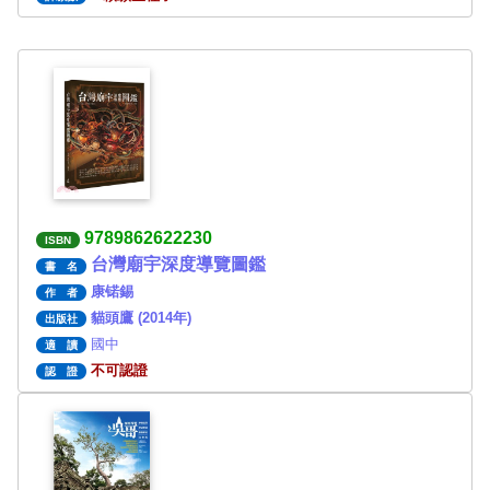
9789862622230
ISBN
台灣廟宇深度導覽圖鑑
書 名
康锘錫
作 者
貓頭鷹 (2014年)
出版社
國中
適 讀
不可認證
認 證