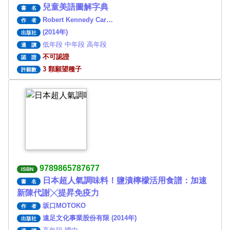
兒童美語圖解字典
書 名
Robert Kennedy Car…
作 者
(2014年)
出版社
低年段 中年段 高年段
適 讀
不可認證
認 證
3 顆願望種子
許願數
9789865787677
ISBN
日本超人氣調味料！鹽漬檸檬活用食譜：加速
書 名
新陳代謝╳提昇免疫力
坂口MOTOKO
作 者
遠足文化事業股份有限 (2014年)
出版社