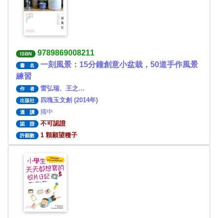
9789869008211
ISBN
一刻風景：15分鐘創意小盆栽，50道手作風景
書 名
練習
雷弘瑞、王之…
作 者
四塊玉文創 (2014年)
出版社
國中
適 讀
不可認證
認 證
1 顆願望種子
許願數