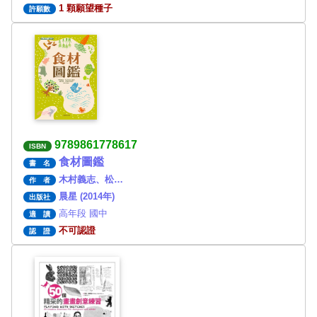
1 顆願望種子
許願數
9789861778617
ISBN
食材圖鑑
書 名
木村義志、松…
作 者
晨星 (2014年)
出版社
高年段 國中
適 讀
不可認證
認 證