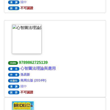
國中
適 讀
不可認證
認 證
9789862725139
ISBN
心智圖法理論與應用
書 名
孫易新
作 者
商周出版 (2014年)
出版社
國中
適 讀
不可認證
認 證