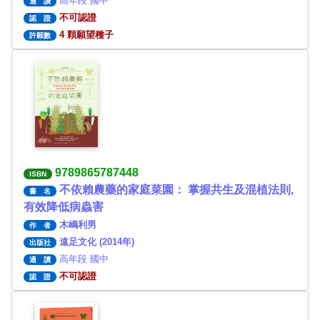
高年段 國中
適 讀
不可認證
認 證
4 顆願望種子
許願數
9789865787448
ISBN
不依賴農藥的家庭菜園： 掌握共生及混植法則,
書 名
有效降低病蟲害
木嶋利男
作 者
遠足文化 (2014年)
出版社
高年段 國中
適 讀
不可認證
認 證