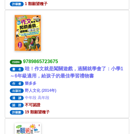
1 顆願望種子
許願數
9789865723675
ISBN
哇！作文就是闖關遊戲，過關就學會了：小學1
書 名
～6年級適用，給孩子的最佳學習禮物書
樂多多
作 者
野人文化 (2014年)
出版社
中年段 高年段
適 讀
不可認證
認 證
19 顆願望種子
許願數