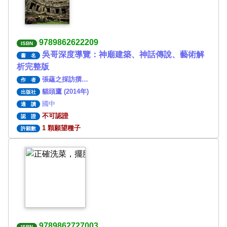
9789862622209
ISBN
吳哥深度導覽：神廟建築、神話傳說、藝術解
書 名
析完整版
張蘊之採訪撰…
作 者
貓頭鷹 (2014年)
出版社
國中
適 讀
不可認證
認 證
1 顆願望種子
許願數
9789862727003
ISBN