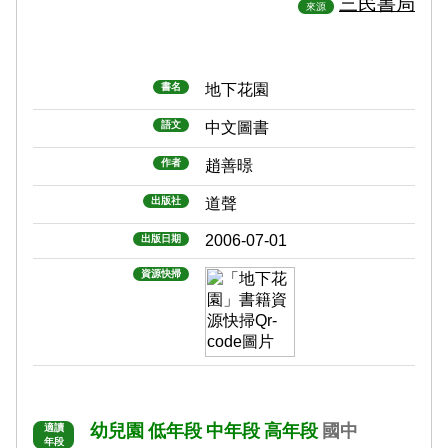
三民書局
來源
書名
地下花園
語文
中文圖書
作者
趙善暻
出版社
道聲
2006-07-01
出版日期
資源快掃
幼兒園
低年段
中年段
高年段
國中
適讀
年段