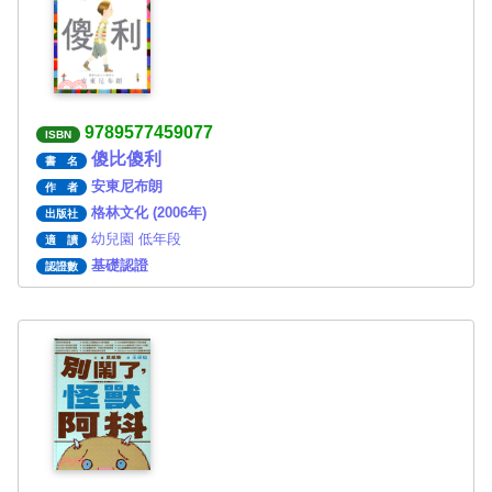
9789577459077
ISBN
傻比傻利
書 名
安東尼布朗
作 者
格林文化 (2006年)
出版社
幼兒園 低年段
適 讀
基礎認證
認證數