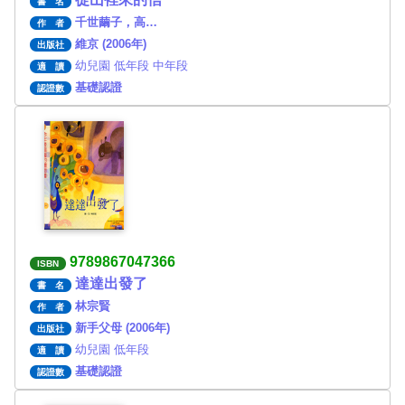
書 名
千世繭子，高…
作 者
維京 (2006年)
出版社
幼兒園 低年段 中年段
適 讀
基礎認證
認證數
9789867047366
ISBN
達達出發了
書 名
林宗賢
作 者
新手父母 (2006年)
出版社
幼兒園 低年段
適 讀
基礎認證
認證數