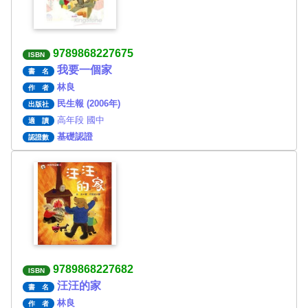
9789868227675
ISBN
我要一個家
書 名
林良
作 者
民生報 (2006年)
出版社
高年段 國中
適 讀
基礎認證
認證數
9789868227682
ISBN
汪汪的家
書 名
林良
作 者