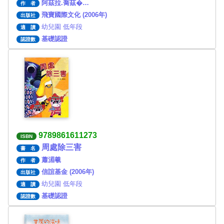
阿茲拉.喬茲�…
作 者
飛寶國際文化 (2006年)
出版社
幼兒園 低年段
適 讀
基礎認證
認證數
9789861611273
ISBN
周處除三害
書 名
蕭湄羲
作 者
信誼基金 (2006年)
出版社
幼兒園 低年段
適 讀
基礎認證
認證數