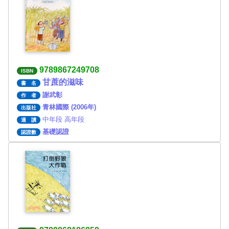
9789867249708
ISBN
甘蔗的滋味
書 名
謝武彰
作 者
青林國際 (2006年)
出版社
中年段 高年段
適 讀
基礎認證
認證數