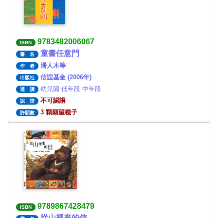
9783482006067
ISBN
童書任意門
書 名
潘人木等
作 者
信誼基金 (2006年)
出版社
幼兒園 低年段 中年段
適 讀
不可認證
認 證
3 顆願望種子
許願數
9789867428479
ISBN
從山裡來的信