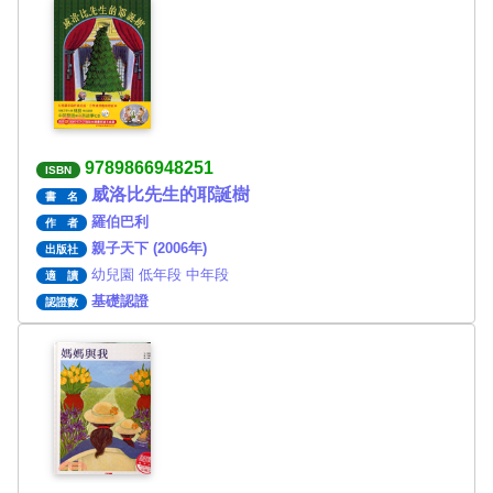
9789866948251
ISBN
威洛比先生的耶誕樹
書 名
羅伯巴利
作 者
親子天下 (2006年)
出版社
幼兒園 低年段 中年段
適 讀
基礎認證
認證數