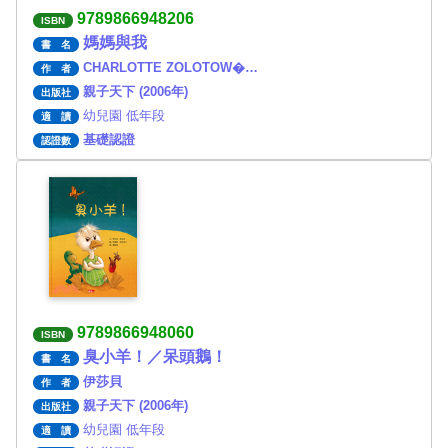
9789866948206
ISBN
媽媽與我
書 名
CHARLOTTE ZOLOTOW�…
作 者
親子天下 (2006年)
出版社
幼兒園 低年段
適 讀
基礎認證
認證數
9789866948060
ISBN
臭小羊！／呆頭鵝！
書 名
伊莎貝
作 者
親子天下 (2006年)
出版社
幼兒園 低年段
適 讀