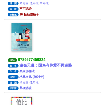
幼兒園 低年段 中年段
適 讀
不可認證
認 證
16 顆願望種子
許願數
9789577459824
ISBN
遠在天邊：因為有你愛不再迷路
書 名
奧立佛傑法
作 者
格林文化 (2006年)
出版社
幼兒園 低年段
適 讀
基礎認證
認證數