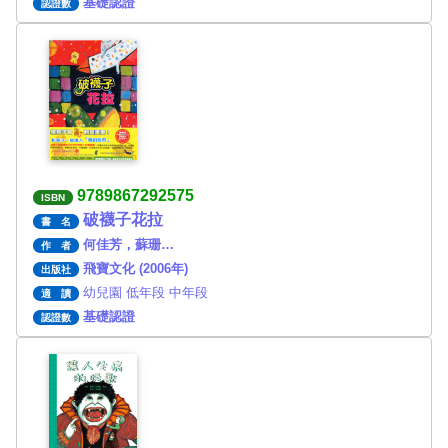
基礎認證
認證數
9789867292575
ISBN
破襪子花拉
書 名
何佳芳，蘇珊…
作 者
飛寶文化 (2006年)
出版社
幼兒園 低年段 中年段
適 讀
基礎認證
認證數