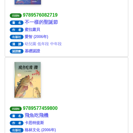
9789576082719
ISBN
不一樣的聖誕節
書 名
蜜拉蘿貝
作 者
愛智 (2006年)
出版社
幼兒園 低年段 中年段
適 讀
基礎認證
認證數
9789577459800
ISBN
飛魚吃飛機
書 名
卡思特提斯
作 者
格林文化 (2006年)
出版社