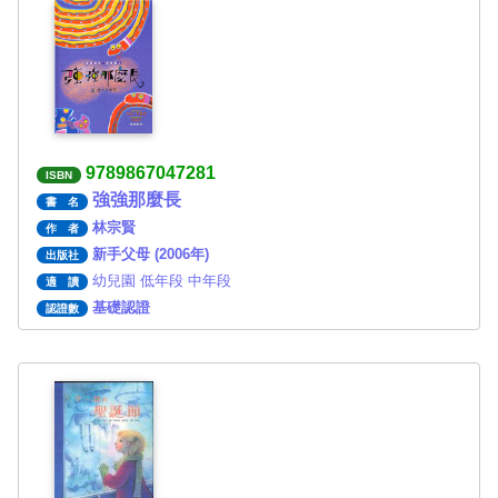
9789867047281
ISBN
強強那麼長
書 名
林宗賢
作 者
新手父母 (2006年)
出版社
幼兒園 低年段 中年段
適 讀
基礎認證
認證數