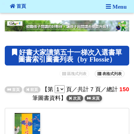
:::
首頁
Menu
:::
好書大家讀第五十一梯次入選書單
圖書索引圖書列表（by Flossie）
區塊式列表
表格式列表
【
第
頁
／共計 7 頁／總計
150
首頁
前頁
筆圖書資料】
次頁
末頁