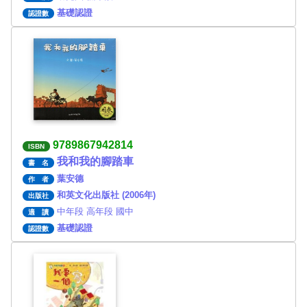
基礎認證
認證數
9789867942814
ISBN
我和我的腳踏車
書 名
葉安德
作 者
和英文化出版社 (2006年)
出版社
中年段 高年段 國中
適 讀
基礎認證
認證數