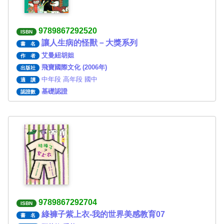
9789867292520
ISBN
讓人生病的怪獸－大獎系列
書 名
艾曼紐胡妲
作 者
飛寶國際文化 (2006年)
出版社
中年段 高年段 國中
適 讀
基礎認證
認證數
9789867292704
ISBN
綠褲子紫上衣-我的世界美感教育07
書 名