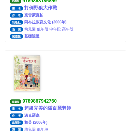
9789868186859
ISBN
打倒野狼大作戰
書 名
克雷蒙夏柏
作 者
阿布拉教育文化 (2006年)
出版社
幼兒園 低年段 中年段 高年段
適 讀
基礎認證
認證數
9789867942760
ISBN
超級完美的潘百麗老師
書 名
邁克羅森
作 者
和英 (2006年)
出版社
幼兒園 低年段
適 讀