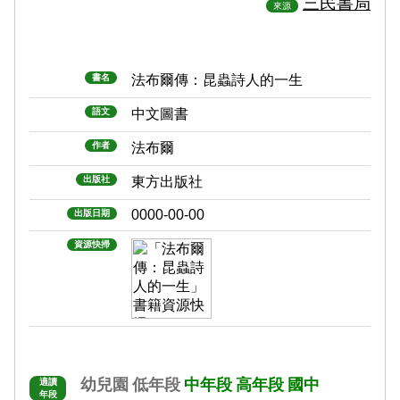
三民書局
來源
書名
法布爾傳：昆蟲詩人的一生
語文
中文圖書
作者
法布爾
出版社
東方出版社
0000-00-00
出版日期
資源快掃
幼兒園
低年段
中年段
高年段
國中
適讀
年段