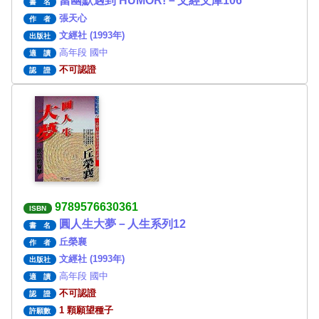
當幽默遇到 HUMOR!－文經文庫106
書 名
張天心
作 者
文經社 (1993年)
出版社
高年段 國中
適 讀
不可認證
認 證
9789576630361
ISBN
圓人生大夢－人生系列12
書 名
丘榮襄
作 者
文經社 (1993年)
出版社
高年段 國中
適 讀
不可認證
認 證
1 顆願望種子
許願數