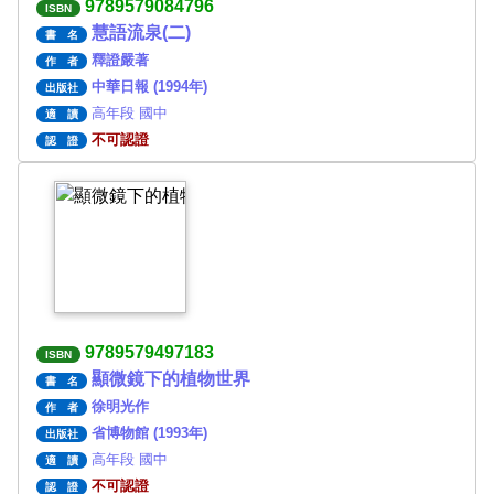
9789579084796
ISBN
慧語流泉(二)
書 名
釋證嚴著
作 者
中華日報 (1994年)
出版社
高年段 國中
適 讀
不可認證
認 證
9789579497183
ISBN
顯微鏡下的植物世界
書 名
徐明光作
作 者
省博物館 (1993年)
出版社
高年段 國中
適 讀
不可認證
認 證