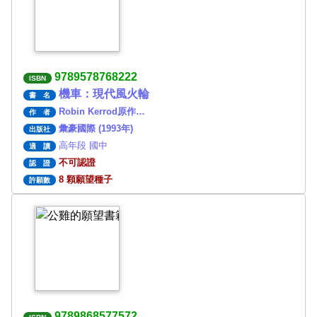
9789578768222
ISBN
機車：現代風火輪
書 名
Robin Kerrod原作…
作 者
彙豪國際 (1993年)
出版社
高年段 國中
適 讀
不可認證
認 證
8 顆願望種子
許願數
9789868577572