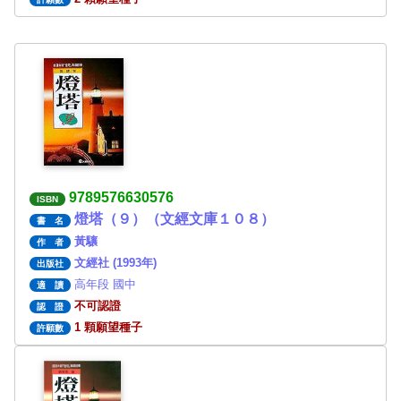
9789576630576
ISBN
燈塔（９）（文經文庫１０８）
書 名
黃驤
作 者
文經社 (1993年)
出版社
高年段 國中
適 讀
不可認證
認 證
1 顆願望種子
許願數