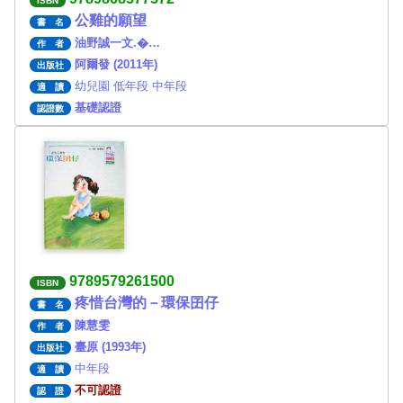
ISBN
公雞的願望
書 名
油野誠一文.�…
作 者
阿爾發 (2011年)
出版社
幼兒園 低年段 中年段
適 讀
基礎認證
認證數
9789579261500
ISBN
疼惜台灣的－環保囝仔
書 名
陳慧雯
作 者
臺原 (1993年)
出版社
中年段
適 讀
不可認證
認 證