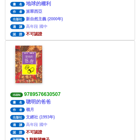
地球的權利
書 名
派翠西亞
作 者
新自然主義 (2000年)
出版社
高年段 國中
適 讀
不可認證
認 證
9789576630507
ISBN
聰明的爸爸
書 名
嶺月
作 者
文經社 (1993年)
出版社
高年段 國中
適 讀
不可認證
認 證
2 顆願望種子
許願數