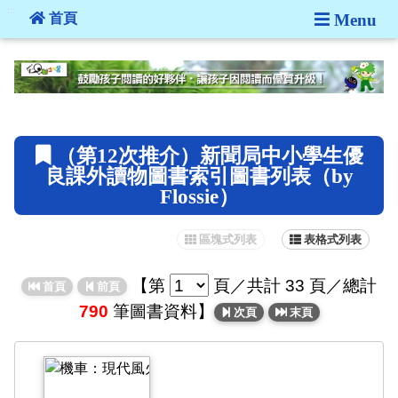
:::
首頁
Menu
:::
（第12次推介）新聞局中小學生優
良課外讀物圖書索引圖書列表（by
Flossie）
區塊式列表
表格式列表
【
第
頁
／共計 33 頁／總計
首頁
前頁
790
筆圖書資料】
次頁
末頁