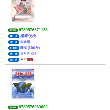
9789576571138
ISBN
楷篆便檢
書 名
李春陽
作 者
珠海 (1993年)
出版社
高年段 國中
適 讀
不可認證
認 證
9789576963698
ISBN