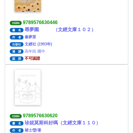
9789576630446
ISBN
尋夢園 （文經文庫１０２）
書 名
秦夢眾
作 者
文經社 (1993年)
出版社
高年段 國中
適 讀
不可認證
認 證
9789576630620
ISBN
珍妮莫斯科好嗎（文經文庫１１０）
書 名
褚士瑩/著
作 者