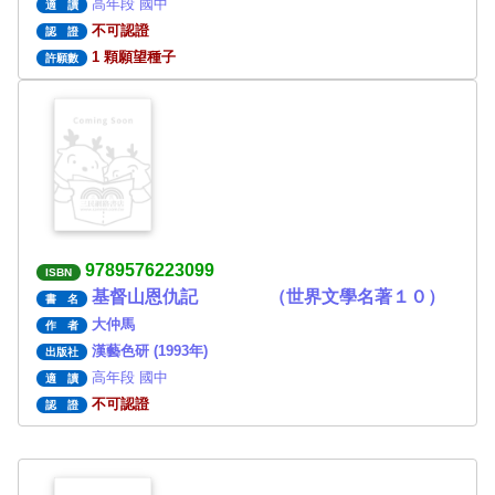
高年段 國中
適 讀
不可認證
認 證
1 顆願望種子
許願數
9789576223099
ISBN
基督山恩仇記 （世界文學名著１０）
書 名
大仲馬
作 者
漢藝色研 (1993年)
出版社
高年段 國中
適 讀
不可認證
認 證