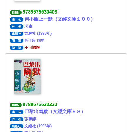
9789576630408
ISBN
何不幽上一默（文經文庫１００）
書 名
老康
作 者
文經社 (1993年)
出版社
高年段 國中
適 讀
不可認證
認 證
9789576630330
ISBN
巴黎出幽默（文經文庫９８）
書 名
張寧靜
作 者
文經社 (1993年)
出版社