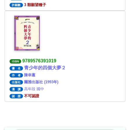
3 顆願望種子
許願數
9789576391019
ISBN
青少年的四個大夢２
書 名
陳幸蕙
作 者
爾雅出版社 (1993年)
出版社
高年段 國中
適 讀
不可認證
認 證
:::