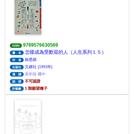
9789576630569
ISBN
怎樣成為受歡迎的人（人生系列１５）
書 名
林悉祺
作 者
文經社 (1993年)
出版社
高年段 國中
適 讀
不可認證
認 證
1 顆願望種子
許願數