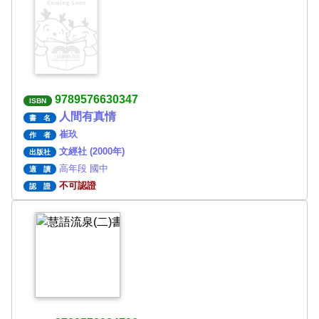
9789576630347
ISBN
人間有真情
書 名
崔玖
作 者
文經社 (2000年)
出版社
高年段 國中
適 讀
不可認證
認 證