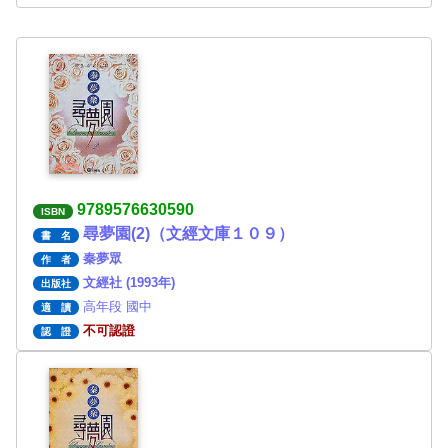
9789576630590
ISBN
尋夢園(2)（文經文庫１０９）
書 名
秦夢眾
作 者
文經社 (1993年)
出版社
高年段 國中
適 讀
不可認證
認 證