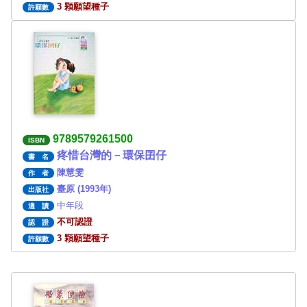
3 顆願望種子
許願數
9789579261500
ISBN
疼惜台灣的－環保囝仔
書 名
陳慧雯
作 者
臺原 (1993年)
出版社
中年段
適 讀
不可認證
認 證
3 顆願望種子
許願數