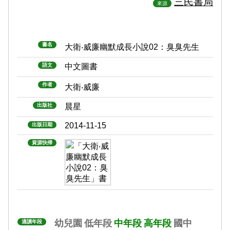
三民書局
來源
書名
大衛‧威廉幽默成長小說02：臭臭先生
語文
中文圖書
作者
大衛‧威廉
出版社
晨星
2014-11-15
出版日期
資源快掃
幼兒園
低年段
中年段
高年段
國中
適讀年段