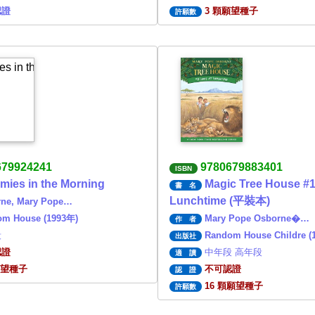
認證
3 顆願望種子
許願數
679924241
9780679883401
ISBN
ies in the Morning
Magic Tree House #1
書 名
Lunchtime (平裝本)
ne, Mary Pope…
m House (1993年)
Mary Pope Osborne�…
作 者
段
Random House Childre (
出版社
認證
中年段 高年段
適 讀
願望種子
不可認證
認 證
16 顆願望種子
許願數