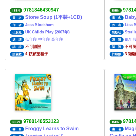
9781846430947
9781
ISBN
ISBN
Stone Soup (1平裝+1CD)
Baby
書 名
書 名
Jess Stockham
Lisa 
作 者
作 者
UK Childs Play (2007年)
Sterl
出版社
出版社
低年段 中年段 高年段
低年段
適 讀
適 讀
不可認證
不可
認 證
認 證
4 顆願望種子
3 顆
許願數
許願數
9780140553123
9781
ISBN
ISBN
Froggy Learns to Swim
Magi
書 名
書 名
Castle on H