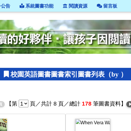
子公告
系統圖書功能
閱讀資源
留言板
校園英語圖書圖書索引圖書列表（by ）
【
第
頁
／共計 8 頁／總計
178
筆圖書資料】
頁