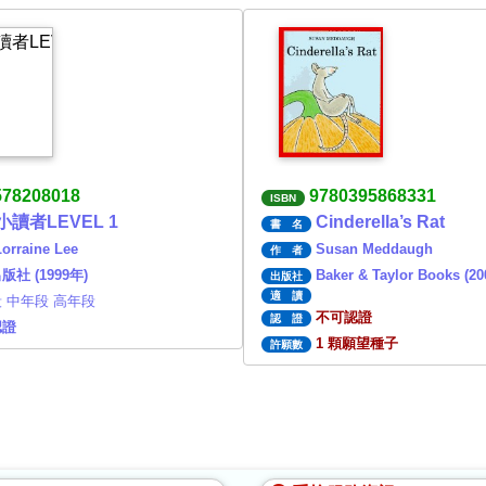
578208018
9780395868331
ISBN
讀者LEVEL 1
Cinderella’s Rat
書 名
Lorraine Lee
Susan Meddaugh
作 者
社 (1999年)
Baker & Taylor Books (2
出版社
適 讀
 中年段 高年段
不可認證
認 證
認證
1 顆願望種子
許願數