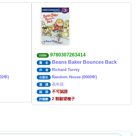
9780307263414
ISBN
Beans Baker Bounces Back
書 名
Richard Torrey
作 者
002年)
Random House (0000年)
出版社
高年段
適 讀
不可認證
認 證
2 顆願望種子
許願數