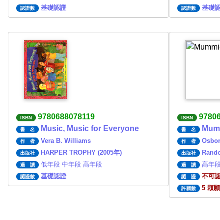
基礎認證
基礎
認證數
認證數
9780688078119
9780
ISBN
ISBN
Music, Music for Everyone
Mumm
書 名
書 名
Vera B. Williams
Osbor
作 者
作 者
HARPER TROPHY (2005年)
Rando
出版社
出版社
低年段 中年段 高年段
高年
適 讀
適 讀
基礎認證
不可
認證數
認 證
5 顆
許願數