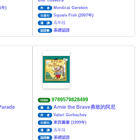
91年)
Mordicai Gerstein
作 者
Square Fish (2007年)
出版社
高年段
適 讀
基礎認證
認證數
9789579828499
ISBN
 Parade
Arnie the Brave勇敢的阿尼
書 名
Valeri Gorbachev
作 者
東西圖書 (1999年)
出版社
高年段
適 讀
基礎認證
認證數