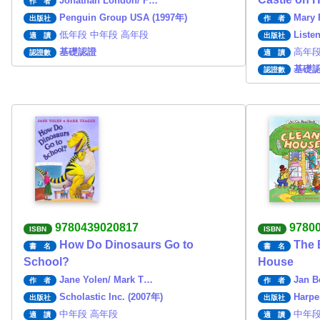
Jonathan London/ F…
作 者
Penguin Group USA (1997年)
Mary
出版社
作 者
低年段 中年段 高年段
Liste
適 讀
出版社
基礎認證
高年
認證數
適 讀
基礎
認證數
9780439020817
9780
ISBN
ISBN
How Do Dinosaurs Go to
The 
書 名
書 名
School?
House
Jane Yolen/ Mark T…
Jan B
作 者
作 者
Scholastic Inc. (2007年)
Harpe
出版社
出版社
中年段 高年段
中年段
適 讀
適 讀