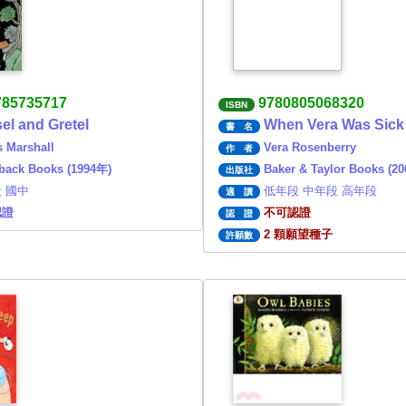
785735717
9780805068320
ISBN
el and Gretel
When Vera Was Sick
書 名
 Marshall
Vera Rosenberry
作 者
eback Books (1994年)
Baker & Taylor Books (2
出版社
 國中
低年段 中年段 高年段
適 讀
認證
不可認證
認 證
2 顆願望種子
許願數