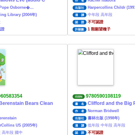
Rachel Isadora
作 者
 Pope Osborne�…
Harpercollins Childr (19
出版社
ning Library (2004年)
中年段 高年段
適 讀
段
不可認證
認 證
認證
1 顆願望種子
許願數
060583354
9780590108119
ISBN
Berenstain Bears Clean
Clifford and the Big
書 名
Norman Bridwell
作 者
erenstain
書林出版 (1998年)
出版社
rCollins US (2005年)
低年段 中年段 高年段
適 讀
 高年段 國中
不可認證
認 證