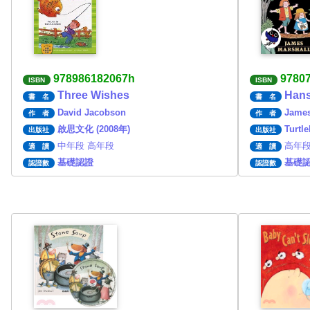
978986182067h
9780
ISBN
ISBN
Three Wishes
Hans
書 名
書 名
David Jacobson
James
作 者
作 者
啟思文化 (2008年)
Turtl
出版社
出版社
中年段 高年段
高年段
適 讀
適 讀
基礎認證
基礎
認證數
認證數