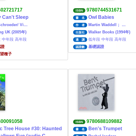
402721717
9780744531671
ISBN
 Can't Sleep
Owl Babies
書 名
Schroeder/ Vi…
Martin Waddell； …
作 者
ing UK (2005年)
Walker Books (1994年)
出版社
 中年段 高年段
低年段 中年段 高年段
適 讀
認證
基礎認證
認證數
願望種子
400091058
9780688109882
ISBN
c Tree House #30: Haunted
Ben's Trumpet
書 名
allows Eve (audio C