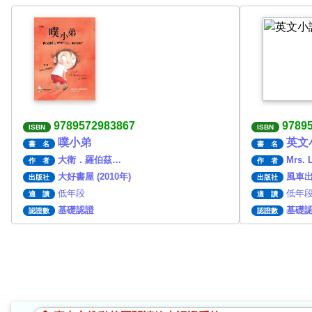
9789572983867
9789
ISBN
ISBN
噗小弟
英文小
書 名
書 名
大衛．羅伯茲…
Mrs. 
作 者
作 者
大好書屋 (2010年)
風車出版
出版社
出版社
低年段
低年段
適 讀
適 讀
基礎認證
基礎
認證數
認證數
:::