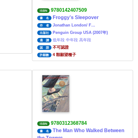
9780142407509
ISBN
Froggy's Sleepover
書 名
Jonathan London/ F…
作 者
Penguin Group USA (2007年)
出版社
低年段 中年段 高年段
適 讀
不可認證
認 證
4 顆願望種子
許願數
9780312368784
ISBN
The Man Who Walked Between
書 名
the Towers