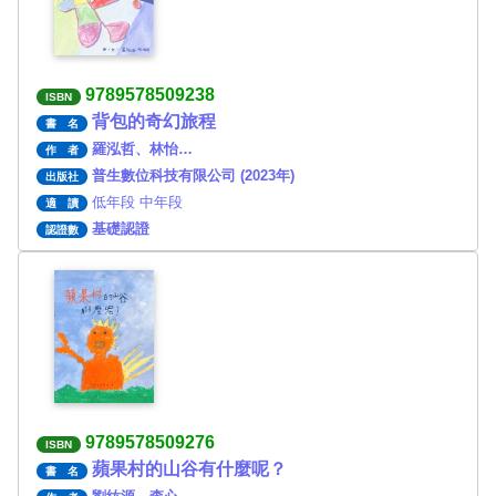
9789578509238
ISBN
背包的奇幻旅程
書 名
羅泓哲、林怡…
作 者
普生數位科技有限公司 (2023年)
出版社
低年段 中年段
適 讀
基礎認證
認證數
9789578509276
ISBN
蘋果村的山谷有什麼呢？
書 名