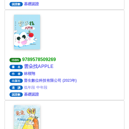
基礎認證
認證數
9789578509269
ISBN
雲朵找APPLE
書 名
林楷翔
作 者
普生數位科技有限公司 (2023年)
出版社
低年段 中年段
適 讀
基礎認證
認證數