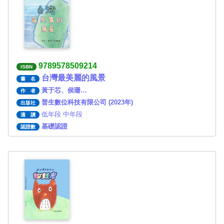
9789578509214
ISBN
台灣最美麗的風景
書 名
黃于芯、侯珊…
作 者
普生數位科技有限公司 (2023年)
出版社
低年段 中年段
適 讀
基礎認證
認證數