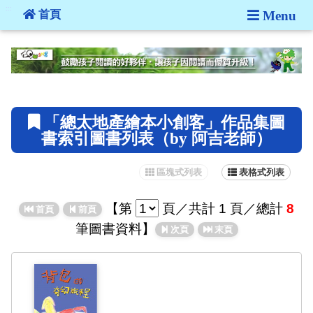
:::
首頁
Menu
:::
「總太地產繪本小創客」作品集圖
書索引圖書列表（by 阿吉老師）
區塊式列表
表格式列表
【
第
頁
／共計 1 頁／總計
8
首頁
前頁
筆圖書資料】
次頁
末頁