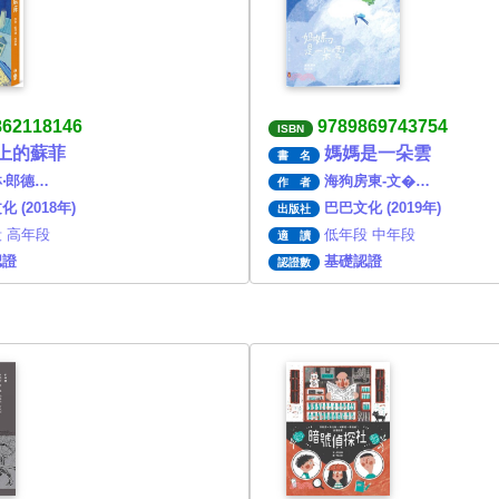
862118146
9789869743754
ISBN
上的蘇菲
媽媽是一朵雲
書 名
‧郎德…
海狗房東-文�…
作 者
 (2018年)
巴巴文化 (2019年)
出版社
 高年段
低年段 中年段
適 讀
認證
基礎認證
認證數