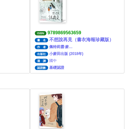
9789869563659
ISBN
不想說再見（書衣海報珍藏版）
書 名
佩特莉霞‧麥…
作 者
小麥田出版 (2018年)
出版社
國中
適 讀
基礎認證
認證數