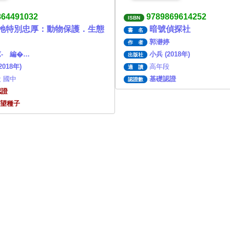
864491032
9789869614252
ISBN
牠特別忠厚：動物保護．生態
暗號偵探社
書 名
郭瀞婷
作 者
- 編�…
小兵 (2018年)
出版社
2018年)
高年段
適 讀
 國中
基礎認證
認證數
認證
願望種子