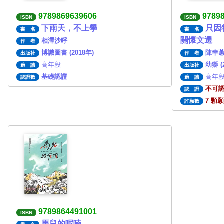
9789869639606
9789
ISBN
ISBN
下雨天，不上學
只因
書 名
書 名
關懷文選
相澤沙呼
作 者
博識圖書 (2018年)
陳幸蕙
出版社
作 者
高年段
幼獅 (
適 讀
出版社
基礎認證
高年段
認證數
適 讀
不可
認 證
7 顆
許願數
9789864491001
ISBN
馬兒的呢喃