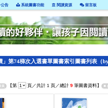
子公告
系統圖書功能
閱讀資源
留言板
」第74梯次入選書單圖書索引圖書列表（by L
【
第
頁
／共計 1 頁／總計
9
筆圖書資料】
前頁