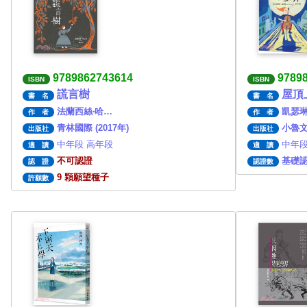
9789862743614
9789
ISBN
ISBN
謊言樹
屋頂
書 名
書 名
法蘭西絲‧哈…
凱瑟琳
作 者
作 者
青林國際 (2017年)
小魯文化
出版社
出版社
中年段 高年段
中年段
適 讀
適 讀
不可認證
基礎
認 證
認證數
9 顆願望種子
許願數