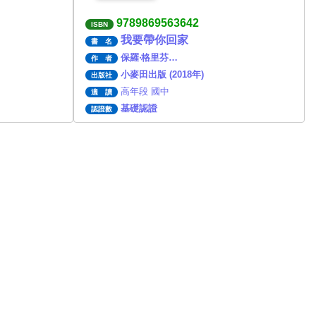
9789869563642
ISBN
我要帶你回家
書 名
保羅‧格里芬…
作 者
小麥田出版 (2018年)
出版社
高年段 國中
適 讀
基礎認證
認證數