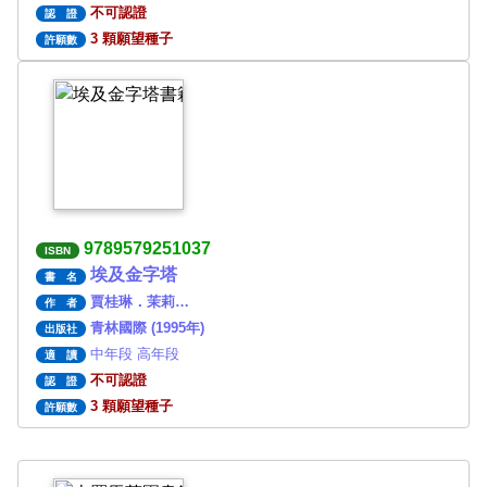
不可認證
認 證
3 顆願望種子
許願數
9789579251037
ISBN
埃及金字塔
書 名
賈桂琳．茉莉…
作 者
青林國際 (1995年)
出版社
中年段 高年段
適 讀
不可認證
認 證
3 顆願望種子
許願數