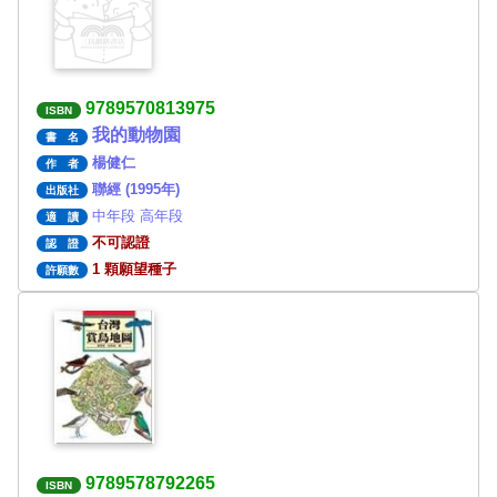
9789570813975
ISBN
我的動物園
書 名
楊健仁
作 者
聯經 (1995年)
出版社
中年段 高年段
適 讀
不可認證
認 證
1 顆願望種子
許願數
9789578792265
ISBN