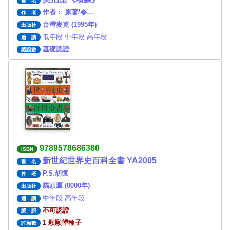
書 名
作者： 原著/�…
作 者
台灣麥克 (1995年)
出版社
低年段 中年段 高年段
適 讀
基礎認證
認證數
9789578686380
ISBN
新世紀世界史百科全書 YA2005
書 名
P.S.胡懷
作 者
貓頭鷹 (0000年)
出版社
中年段 高年段
適 讀
不可認證
認 證
1 顆願望種子
許願數