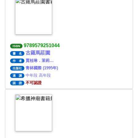
9789579251044
ISBN
古羅馬莊園
書 名
賈桂琳．茉莉…
作 者
青林國際 (1995年)
出版社
中年段 高年段
適 讀
不可認證
認 證