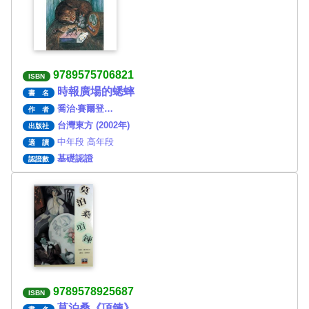
9789575706821
ISBN
時報廣場的蟋蟀
書 名
喬治‧賽爾登…
作 者
台灣東方 (2002年)
出版社
中年段 高年段
適 讀
基礎認證
認證數
9789578925687
ISBN
莫泊桑《項鍊》