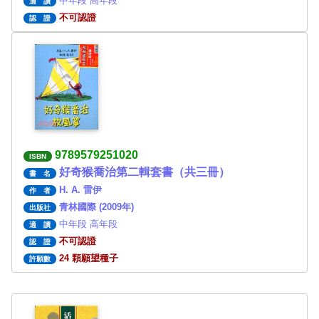
中年段 高年段
適 讀
不可認證
認 證
9789579251020
ISBN
好奇猴喬治第二輯套書（共三冊）
書 名
H. A. 雷伊
作 者
青林國際 (2009年)
出版社
中年段 高年段
適 讀
不可認證
認 證
24 顆願望種子
許願數