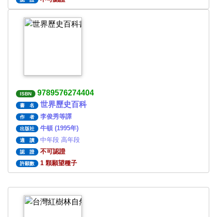
9789576274404
ISBN
世界歷史百科
書 名
李俊秀等譯
作 者
牛頓 (1995年)
出版社
中年段 高年段
適 讀
不可認證
認 證
1 顆願望種子
許願數