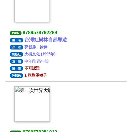
9789578792289
ISBN
台灣紅樹林自然導遊
書 名
郭智勇、徐偉…
作 者
大樹文化 (1995年)
出版社
中年段 高年段
適 讀
不可認證
認 證
1 顆願望種子
許願數