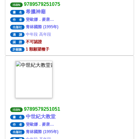
9789579251075
ISBN
希臘神廟
書 名
斐歐娜．麥唐…
作 者
青林國際 (1995年)
出版社
中年段 高年段
適 讀
不可認證
認 證
1 顆願望種子
許願數
9789579251051
ISBN
中世紀大教堂
書 名
斐歐娜．麥唐…
作 者
青林國際 (1995年)
出版社