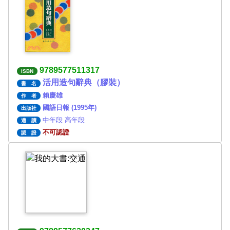
9789577511317
ISBN
活用造句辭典（膠裝）
書 名
賴慶雄
作 者
國語日報 (1995年)
出版社
中年段 高年段
適 讀
不可認證
認 證