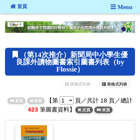
:::
首頁
Menu
:::
（第14次推介）新聞局中小學生優
良課外讀物圖書索引圖書列表（by
Flossie）
區塊式列表
表格式列表
【
第
頁
／共計 18 頁／總計
首頁
前頁
423
筆圖書資料】
次頁
末頁