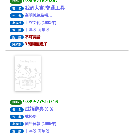
9789577620347
ISBN
我的大書:交通工具
書 名
高明美總編輯…
作 者
上誼文化 (1995年)
出版社
中年段 高年段
適 讀
不可認證
認 證
3 顆願望種子
許願數
9789577510716
ISBN
成語辭典％％
書 名
林松培
作 者
國語日報 (1995年)
出版社
中年段 高年段
適 讀