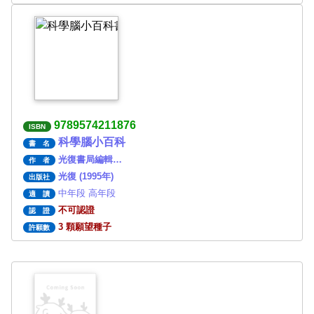
9789574211876
ISBN
科學腦小百科
書 名
光復書局編輯…
作 者
光復 (1995年)
出版社
中年段 高年段
適 讀
不可認證
認 證
3 顆願望種子
許願數