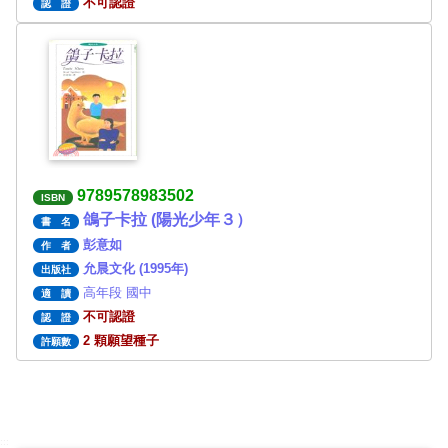
不可認證
認 證
9789578983502
ISBN
鴿子卡拉 (陽光少年３）
書 名
彭意如
作 者
允晨文化 (1995年)
出版社
高年段 國中
適 讀
不可認證
認 證
2 顆願望種子
許願數
:::