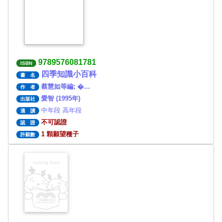
9789576081781
ISBN
四季知識小百科
書 名
蔡慧如等編; �…
作 者
愛智 (1995年)
出版社
中年段 高年段
適 讀
不可認證
認 證
1 顆願望種子
許願數