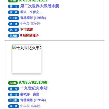
9789579251013
ISBN
第二次世界大戰潛水艇
書 名
理查．亨保文…
作 者
青林國際 (1995年)
出版社
中年段 高年段
適 讀
不可認證
認 證
8 顆願望種子
許願數
9789579251068
ISBN
十九世紀火車站
書 名
斐歐娜．麥唐…
作 者
青林國際 (1995年)
出版社
中年段 高年段
適 讀