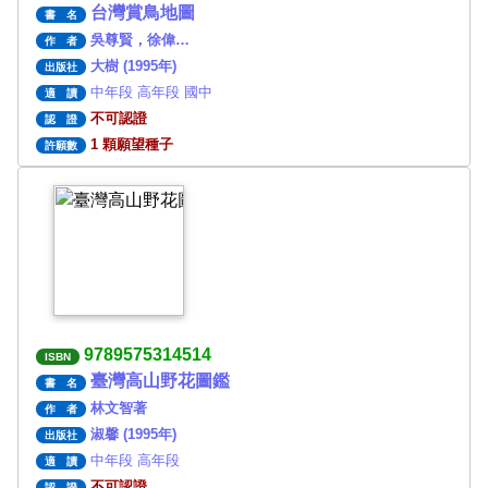
台灣賞鳥地圖
書 名
吳尊賢，徐偉…
作 者
大樹 (1995年)
出版社
中年段 高年段 國中
適 讀
不可認證
認 證
1 顆願望種子
許願數
9789575314514
ISBN
臺灣高山野花圖鑑
書 名
林文智著
作 者
淑馨 (1995年)
出版社
中年段 高年段
適 讀
不可認證
認 證