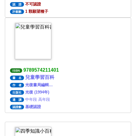
不可認證
認 證
1 顆願望種子
許願數
9789574211401
ISBN
兒童學習百科
書 名
光復書局編輯…
作 者
光復 (1994年)
出版社
中年段 高年段
適 讀
基礎認證
認證數