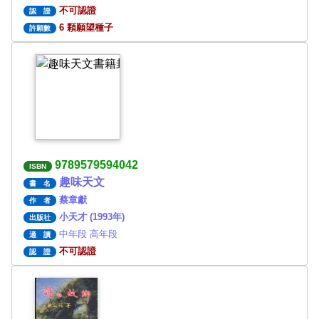
不可認證
認 證
6 顆願望種子
許願數
9789579594042
ISBN
趣味天文
書 名
蔡章獻
作 者
小天才 (1993年)
出版社
中年段 高年段
適 讀
不可認證
認 證