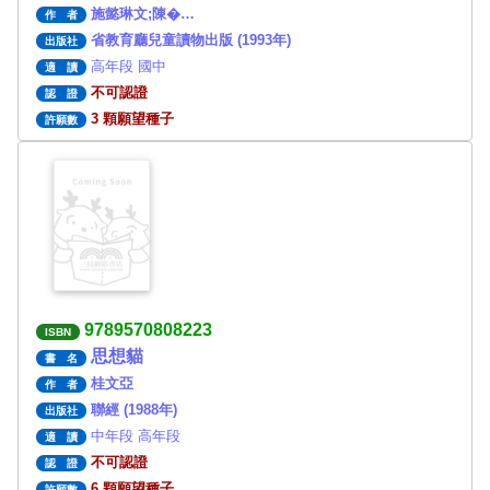
施懿琳文;陳�…
作 者
省教育廳兒童讀物出版 (1993年)
出版社
高年段 國中
適 讀
不可認證
認 證
3 顆願望種子
許願數
9789570808223
ISBN
思想貓
書 名
桂文亞
作 者
聯經 (1988年)
出版社
中年段 高年段
適 讀
不可認證
認 證
6 顆願望種子
許願數