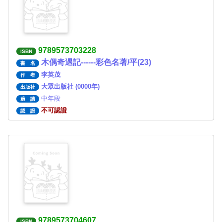
9789573703228
ISBN
木偶奇遇記------彩色名著/平(23)
書 名
李英茂
作 者
大眾出版社 (0000年)
出版社
中年段
適 讀
不可認證
認 證
9789573704607
ISBN