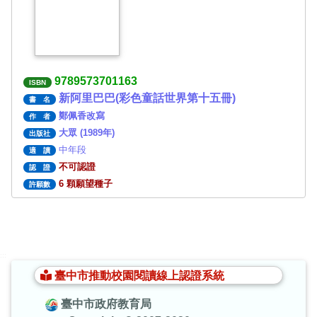
9789573701163
ISBN
新阿里巴巴(彩色童話世界第十五冊)
書 名
鄭佩香改寫
作 者
大眾 (1989年)
出版社
中年段
適 讀
不可認證
認 證
6 顆願望種子
許願數
:::
臺中市推動校園閱讀線上認證系統
臺中市政府教育局