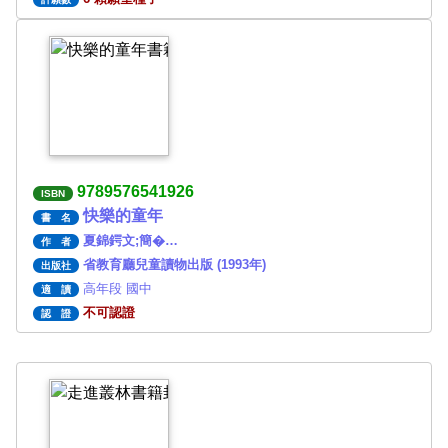
9789576541926
ISBN
快樂的童年
書 名
夏錦鍔文;簡�…
作 者
省教育廳兒童讀物出版 (1993年)
出版社
高年段 國中
適 讀
不可認證
認 證