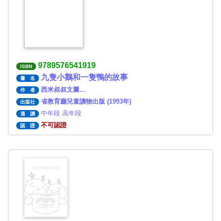
9789576541919
ISBN
九隻小鵝和一隻鴨的故事
書 名
西米叔叔文圖…
作 者
省教育廳兒童讀物出版 (1993年)
出版社
中年段 高年段
適 讀
不可認證
認 證