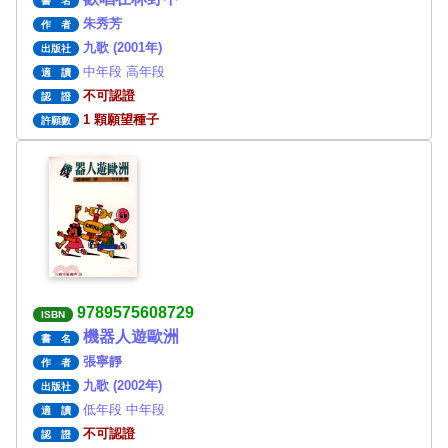
書 名
朱秀芳
作 者
九歌 (2001年)
出版社
中年段 高年段
適 讀
不可認證
認 證
1 顆願望種子
許願數
9789575608729
ISBN
機器人遊歐洲
書 名
張寧靜
作 者
九歌 (2002年)
出版社
低年段 中年段
適 讀
不可認證
認 證