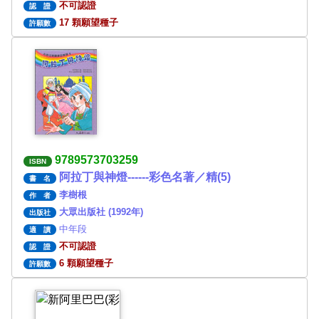
不可認證
認 證
17 顆願望種子
許願數
9789573703259
ISBN
阿拉丁與神燈------彩色名著／精(5)
書 名
李樹根
作 者
大眾出版社 (1992年)
出版社
中年段
適 讀
不可認證
認 證
6 顆願望種子
許願數