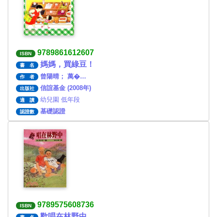
9789861612607
ISBN
媽媽，買綠豆！
書 名
曾陽晴； 萬�…
作 者
信誼基金 (2008年)
出版社
幼兒園 低年段
適 讀
基礎認證
認證數
9789575608736
ISBN
歡唱在林野中