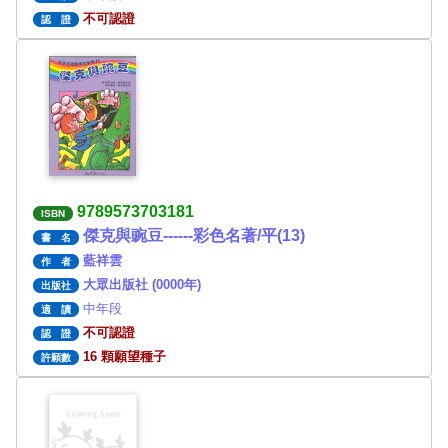
不可認證
認 證
9789573703181
ISBN
傑克與豌豆------彩色名著/平(13)
書 名
藍祥雲
作 者
大眾出版社 (0000年)
出版社
中年段
適 讀
不可認證
認 證
16 顆願望種子
許願數