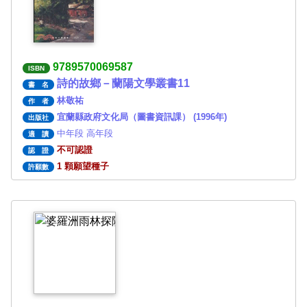
9789570069587
ISBN
詩的故鄉－蘭陽文學叢書11
書 名
林敬祐
作 者
宜蘭縣政府文化局（圖書資訊課） (1996年)
出版社
中年段 高年段
適 讀
不可認證
認 證
1 顆願望種子
許願數