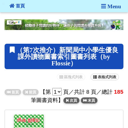
:::
首頁
Menu
:::
（第7次推介）新聞局中小學生優良
課外讀物圖書索引圖書列表（by
Flossie）
區塊式列表
表格式列表
【
第
頁
／共計 8 頁／總計
185
首頁
前頁
筆圖書資料】
次頁
末頁