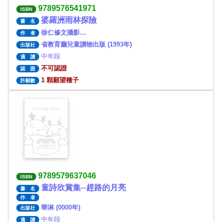
9789576541971
ISBN
婆羅洲雨林探險
書 名
徐仁修文攝影…
作 者
省教育廳兒童讀物出版 (1993年)
出版社
中年段
適 讀
不可認證
認 證
1 顆願望種子
許願數
9789579637046
ISBN
童詩欣賞集─趕路的月亮
書 名
作 者
華淋 (0000年)
出版社
中年段
適 讀