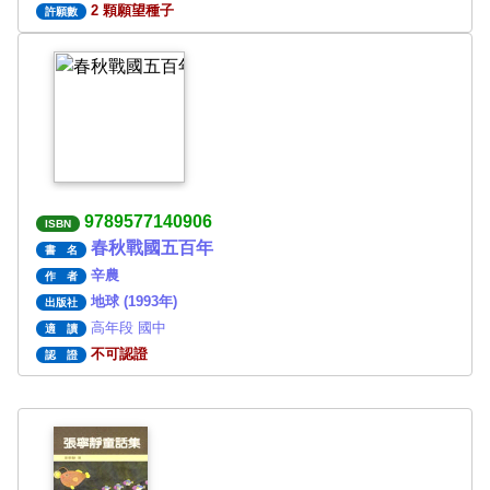
2 顆願望種子
許願數
9789577140906
ISBN
春秋戰國五百年
書 名
辛農
作 者
地球 (1993年)
出版社
高年段 國中
適 讀
不可認證
認 證