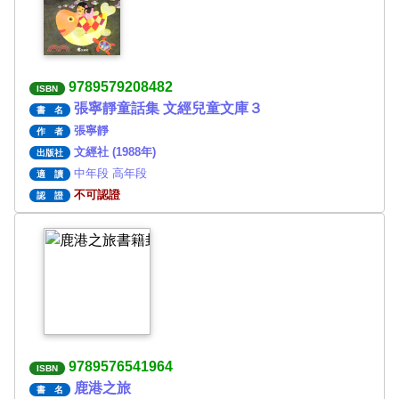
9789579208482
ISBN
張寧靜童話集 文經兒童文庫３
書 名
張寧靜
作 者
文經社 (1988年)
出版社
中年段 高年段
適 讀
不可認證
認 證
9789576541964
ISBN
鹿港之旅
書 名