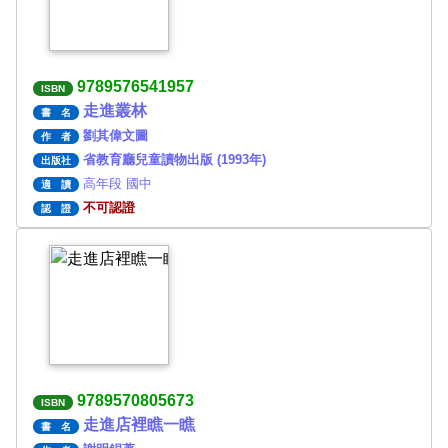
9789576541957
ISBN
走進叢林
書 名
劉其偉文圖
作 者
省教育廳兒童讀物出版 (1993年)
出版社
高年段 國中
適 讀
不可認證
認 證
9789570805673
ISBN
走進店裡瞧一瞧
書 名