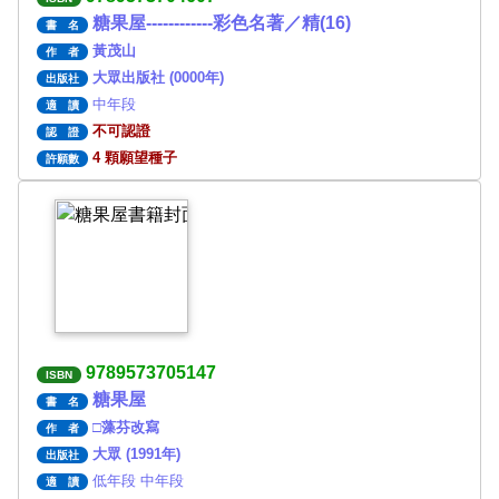
糖果屋------------彩色名著／精(16)
書 名
黃茂山
作 者
大眾出版社 (0000年)
出版社
中年段
適 讀
不可認證
認 證
4 顆願望種子
許願數
9789573705147
ISBN
糖果屋
書 名
□藻芬改寫
作 者
大眾 (1991年)
出版社
低年段 中年段
適 讀