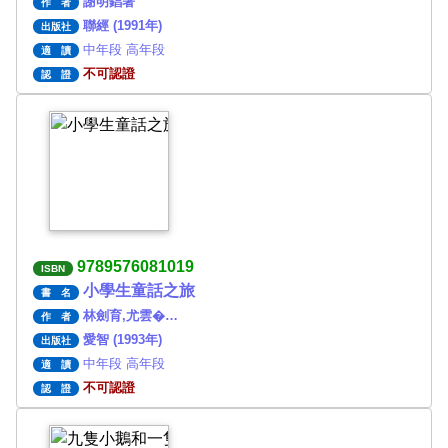
謝明錩著
作 者
聯經 (1991年)
出版社
中年段 高年段
適 讀
不可認證
認 證
9789576081019
ISBN
小學生童話之旅
書 名
林劍育,尤雲�…
作 者
愛智 (1993年)
出版社
中年段 高年段
適 讀
不可認證
認 證